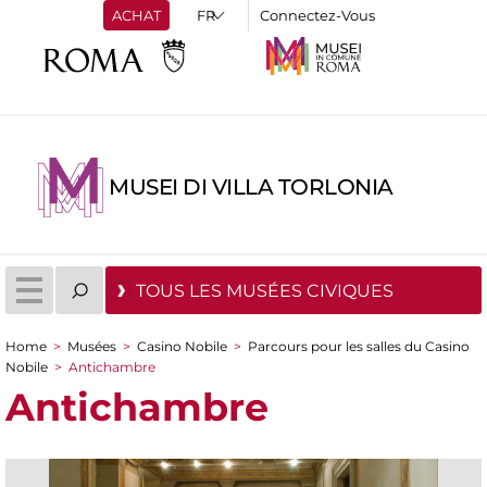
ACHAT
Connectez-Vous
MUSEI DI VILLA TORLONIA
TOUS LES MUSÉES CIVIQUES
Home
>
Musées
>
Casino Nobile
>
Parcours pour les salles du Casino
You are here
Nobile
>
Antichambre
Antichambre