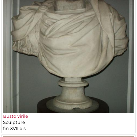
Busto virile
Sculpture
fin XVIIIe s.