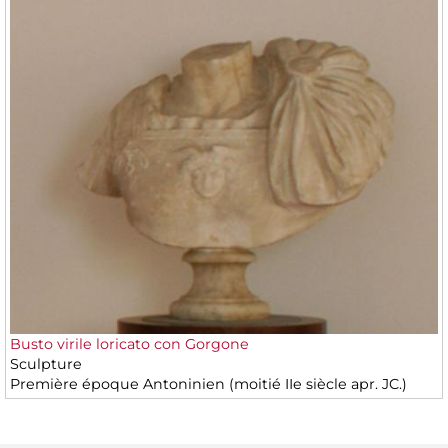
Busto virile loricato con Gorgone
Sculpture
Première époque Antoninien (moitié IIe siècle apr. JC.)