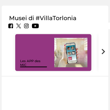
Musei di #VillaTorlonia
Les APP des
Les
MiC
rés