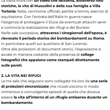
La visita inizia con
un video che racconta, attraverso foto
storiche, la vita di Mussolini e della sua famiglia a Villa
Torlonia
: feste, cerimonie ufficiali, partite a tennis, esercizi di
equitazione. Con l’entrata dell’Italia in guerra nasce
l’esigenza di proteggere il Duce da eventuali attacchi aerei
e comincia la realizzazione dei rifugi e del Bunker.
Nelle sale successive,
attraverso i cinegiornali dell’epoca, è
rievocato il periodo storico dei bombardamenti su Roma
,
in particolare quelli sul quartiere di San Lorenzo.
Oltre alle proiezioni di documenti storici, l’esposizione si
avvale in maniera costante della presenza di
collage
fotografici che appaiono come stampati direttamente
sulle pareti
.
2. LA VITA NEI RIFUGI
Le tre sale che seguono sono collegate tra loro da
una serie
di proiezioni sincronizzate
che ricostruiscono in modo
immersivo e coinvolgente episodi di quella che doveva
essere
la vita all’interno di un rifugio antiaereo durante un
bombardamento
.