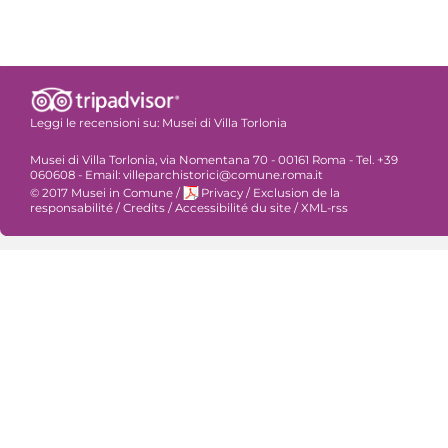
Leggi le recensioni su:
Musei di Villa Torlonia
Musei di Villa Torlonia, via Nomentana 70 - 00161 Roma - Tel. +39
060608 - Email: villeparchistorici@comune.roma.it
© 2017 Musei in Comune
/
Privacy
/
Exclusion de la
responsabilité
/
Credits
/
Accessibilité du site
/
XML-rss