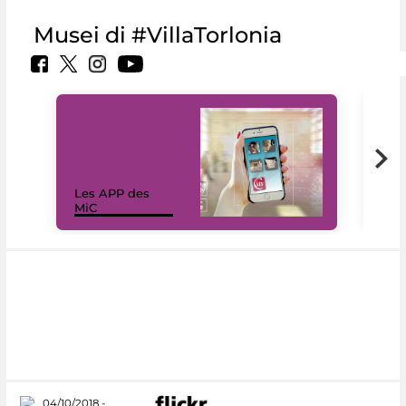
Musei di #VillaTorlonia
Les APP des
Les
MiC
rés