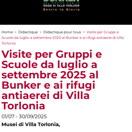
Home
>
Didactique
>
Didactique pour tous
>
Visite per Gruppi e
You are here
Scuole da luglio a settembre 2025 al Bunker e ai rifugi antiaerei di Villa
Torlonia
Visite per Gruppi e
Scuole da luglio a
settembre 2025 al
Bunker e ai rifugi
antiaerei di Villa
Torlonia
01/07 - 30/09/2025
Musei di Villa Torlonia,