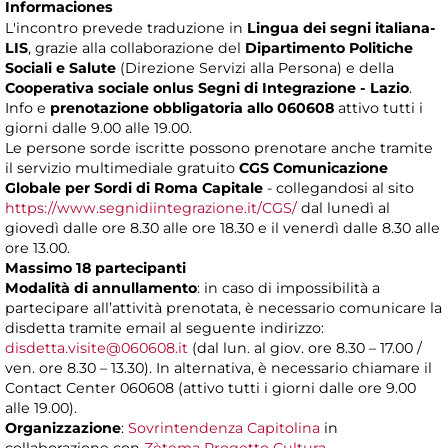
Informaciones
L'incontro prevede traduzione in
Lingua dei segni italiana-
LIS
, grazie alla collaborazione del
Dipartimento Politiche
Sociali e Salute
(Direzione Servizi alla Persona) e della
Cooperativa sociale onlus Segni di Integrazione - Lazio
.
Info e
prenotazione obbligatoria allo 060608
attivo tutti i
giorni dalle 9.00 alle 19.00.
Le persone sorde iscritte possono prenotare anche tramite
il servizio multimediale gratuito
CGS Comunicazione
Globale per Sordi di Roma Capitale
- collegandosi al sito
https://www.segnidiintegrazione.it/CGS/
dal lunedì al
giovedì dalle ore 8.30 alle ore 18.30 e il venerdì dalle 8.30 alle
ore 13.00.
Massimo 18 partecipanti
Modalità di annullamento
: in caso di impossibilità a
partecipare all’attività prenotata, è necessario comunicare la
disdetta tramite email al seguente indirizzo:
disdetta.visite@060608.it
(dal lun. al giov. ore 8.30 – 17.00 /
ven. ore 8.30 – 13.30). In alternativa, è necessario chiamare il
Contact Center 060608 (attivo tutti i giorni dalle ore 9.00
alle 19.00).
Organizzazione
:
Sovrintendenza Capitolina
in