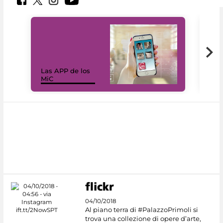
Las APP de los
I Mi
MiC
net
04/10/2018
Al piano terra di #PalazzoPrimoli si
trova una collezione di opere d’arte,