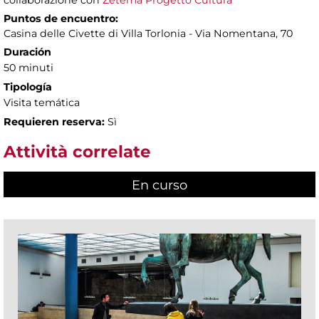
collaborazione con
Zètema Progetto Cultura
Puntos de encuentro:
Casina delle Civette di Villa Torlonia - Via Nomentana, 70
Duración
50 minuti
Tipología
Visita temática
Requieren reserva:
Sì
Attività correlate
En curso
(active tab)