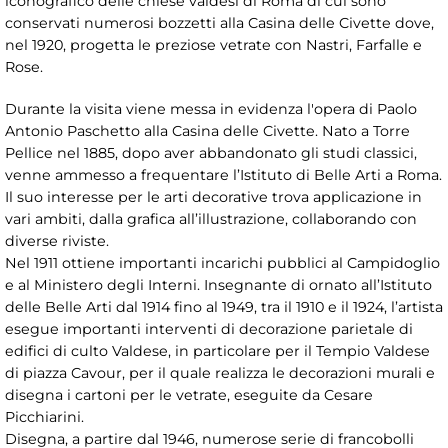
iconografico delle chiese valdesi di Roma di cui sono
conservati numerosi bozzetti alla Casina delle Civette dove,
nel 1920, progetta le preziose vetrate con Nastri, Farfalle e
Rose.
Durante la visita viene messa in evidenza l'opera di Paolo
Antonio Paschetto alla Casina delle Civette. Nato a Torre
Pellice nel 1885, dopo aver abbandonato gli studi classici,
venne ammesso a frequentare l’Istituto di Belle Arti a Roma.
Il suo interesse per le arti decorative trova applicazione in
vari ambiti, dalla grafica all’illustrazione, collaborando con
diverse riviste.
Nel 1911 ottiene importanti incarichi pubblici al Campidoglio
e al Ministero degli Interni. Insegnante di ornato all’Istituto
delle Belle Arti dal 1914 fino al 1949, tra il 1910 e il 1924, l’artista
esegue importanti interventi di decorazione parietale di
edifici di culto Valdese, in particolare per il Tempio Valdese
di piazza Cavour, per il quale realizza le decorazioni murali e
disegna i cartoni per le vetrate, eseguite da Cesare
Picchiarini.
Disegna, a partire dal 1946, numerose serie di francobolli