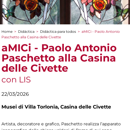
Home
>
Didáctica
>
Didáctica para todos
>
aMICi - Paolo Antonio
You are here
Paschetto alla Casina delle Civette
aMICi - Paolo Antonio
Paschetto alla Casina
delle Civette
con LIS
22/03/2026
Musei di Villa Torlonia,
Casina delle Civette
Artista, decoratore e grafico, Paschetto realizza l’apparato