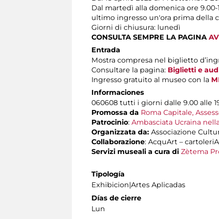
Dal martedì alla domenica ore 9.00-
ultimo ingresso un'ora prima della 
Giorni di chiusura: lunedì
CONSULTA SEMPRE LA PAGINA
AV
Entrada
Mostra compresa nel biglietto d’ing
Consultare la pagina:
Biglietti e au
Ingresso gratuito al museo con la
M
Informaciones
060608 tutti i giorni dalle 9.00 alle 1
Promossa da
Roma Capitale, Assesso
Patrocinio
:
Ambasciata Ucraina nella
Organizzata da:
Associazione Cultu
Collaborazione
: AcquArt – cartoleriA
Servizi museali
a cura di
Zètema Pr
Tipología
Exhibicion|Artes Aplicadas
Días de cierre
Lun