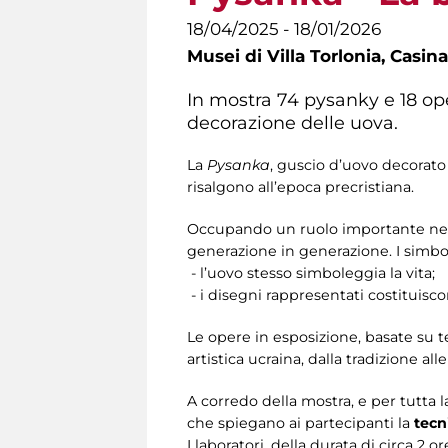
18/04/2025 - 18/01/2026
Musei di Villa Torlonia,
Casina
In mostra 74 pysanky e 18 oper
decorazione delle uova.
La
Pysanka
, guscio d’uovo decorato c
risalgono all’epoca precristiana.
Occupando un ruolo importante nella 
generazione in generazione. I simbol
- l’uovo stesso simboleggia la vita;
- i disegni rappresentati costituisc
Le opere in esposizione, basate su t
artistica ucraina, dalla tradizione 
A corredo della mostra, e per tutta l
che spiegano ai partecipanti la
tecn
I laboratori, della durata di circa 2 o