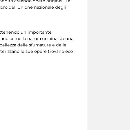
fondito creando opere originali. La
membro dell’Unione nazionale degli
, ottenendo un importante
elano come la natura ucraina sia una
 bellezza delle sfumature e delle
atterizzano le sue opere trovano eco