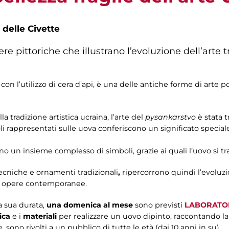
 delle Civette
e pittoriche che illustrano l’evoluzione dell’arte t
on l’utilizzo di cera d’api, è una delle antiche forme di arte po
tradizione artistica ucraina, l’arte del
pysankarstvo
è stata 
i rappresentati sulle uova conferiscono un significato special
ono un insieme complesso di simboli, grazie ai quali l’uovo si 
ecniche e ornamenti tradizionali
,
ripercorrono quindi l’evoluz
alle opere contemporanee.
a sua durata,
una domenica al mese
sono previsti
LABORATOR
ica
e i
materiali
per realizzare un uovo dipinto, raccontando la 
re, sono rivolti a un pubblico di tutte le età (dai 10 anni in su).