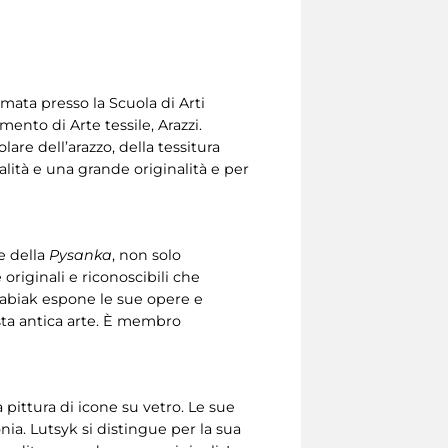
lomata presso la Scuola di Arti
imento di Arte tessile, Arazzi.
lare dell’arazzo, della tessitura
alità e una grande originalità e per
te della
Pysanka
, non solo
originali e riconoscibili che
 Babiak espone le sue opere e
esta antica arte. È membro
a pittura di icone su vetro. Le sue
ia. Lutsyk si distingue per la sua