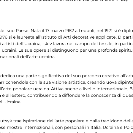
 del suo Paese. Nata il 17 marzo 1952 a Leopoli, nel 1971 si è dip
976 si è laureata all’Istituto di Arti decorative applicate, Dipart
isti dell’Ucraina, Iskiv lavora nel campo del tessile, in partico
i ucraini. Le sue opere si distinguono per una profonda spiritu
azionali dell’arte ucraina.
ak dedica una parte significativa del suo percorso creativo all'ar
ricchendola con la sua visione artistica, creando uova dipinte 
ll’arte popolare ucraina. Attiva anche a livello internazionale,
lia e all'estero, contribuendo a diffondere la conoscenza di qu
ll'Ucraina.
utsyk trae ispirazione dall’arte popolare e dalla tradizione dell
 mostre internazionali, con personali in Italia, Ucraina e Polon