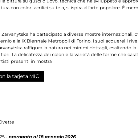
ella pittura su gusci d'uovo, tecnica che ha sviluppato e appro
ttura con colori acrilici su tela, si ispira all’arte popolare. È 
Ala Zarvanytska ha partecipato a diverse mostre internazionali
emio alla IX Biennale Metropoli di Torino. I suoi acquerelli riv
rvanytska raffigura la natura nei minimi dettagli, esaltando la
iori. La delicatezza dei colori e la varietà delle forme che car
artisti presenti in mostra
on la tarjeta MIC
Civette
25 -
prorogata al 18 gennaio 2026