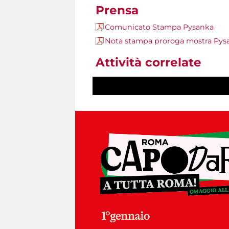
Prensa
Comunicato Stampa Pysanka
Nota stampa proroga mostra Pys
Attività correlate