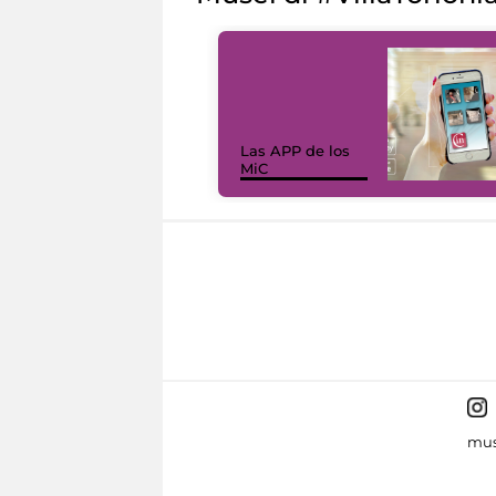
Las APP de los
MiC
mus