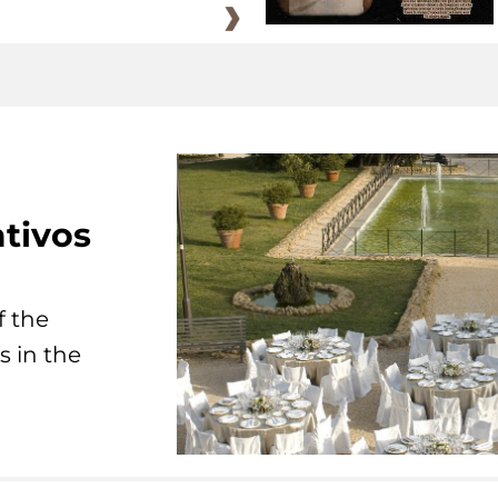
tivos
f the
s in the