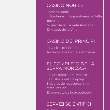
CASINO NOBILE
Casino Nobile
Il Bunker e i rifugi antiaerei di Villa
Torlonia
Museo de la Escuela Romana
El Museo de la Villa
CASINO DEI PRINCIPI
El Casino dei Principi
Archivo de la Escuela Romana
EL COMPLEJO DE LA
SERRA MORESCA
El complejo Serra Moresca
La historia del complejo
Trabajos de recuperación y
restauración
El proyecto de la exposición
SERVIZI SCIENTIFICI