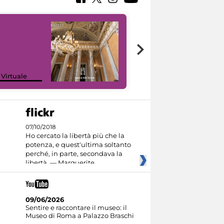
 Virtuale
I like MiC
07/10/2018
Ho cercato la libertà più che la
potenza, e quest'ultima soltanto
perché, in parte, secondava la
libertà. — Marguerite
09/06/2026
Sentire e raccontare il museo: il
Museo di Roma a Palazzo Braschi