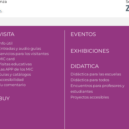
anza
S
VISITA
EVENTOS
nfo útil
Entradas y audio guías
EXHIBICIONES
ervicios para los visitantes
MIC card
Visitas educativas
DIDATTICA
Las APP de los MiC
Didáctica para las escuelas
Guìas y catàlogos
Accesibilidad
Didáctica para todos
Tu comentario
Encuentros para profesores y
estudiantes
Proyectos accesibles
BUY