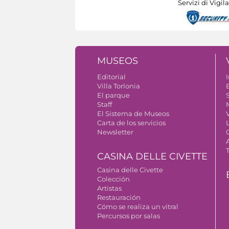
Servizi di Vigil
MUSEOS
Editorial
I
Villa Torlonia
El parque
S
Staff
El Sistema de Museos
Carta de los servicios
Newsletter
CASINA DELLE CIVETTE
Casina delle Civette
Colección
Artistas
Restauración
Cómo se realiza un vitral
Percursos por salas