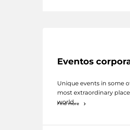
Eventos corpora
Unique events in some o
most extraordinary place
world.
Find more