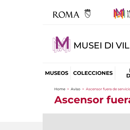
MUSEI DI VI
MUSEOS
COLECCIONES
D
Home
>
Aviso
>
Ascensor fuera de servicio
You are here
Ascensor fuera