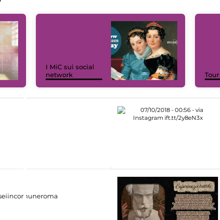
I MiC sui social
network
Tour
eiincomuneroma