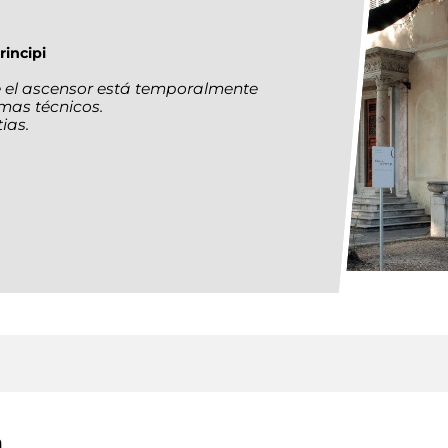
rincipi
ue el ascensor está temporalmente
emas técnicos.
ias.
a