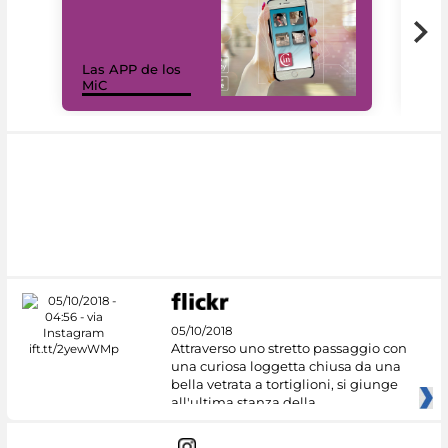
Las APP de los
I Mi
MiC
net
05/10/2018
Attraverso uno stretto passaggio con
una curiosa loggetta chiusa da una
bella vetrata a tortiglioni, si giunge
all'ultima stanza della