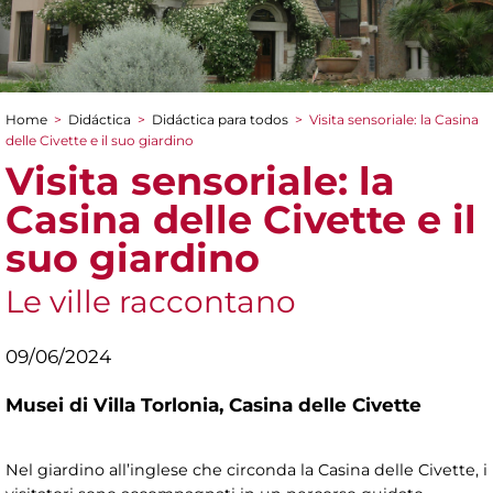
Home
>
Didáctica
>
Didáctica para todos
>
Visita sensoriale: la Casina
You are here
delle Civette e il suo giardino
Visita sensoriale: la
Casina delle Civette e il
suo giardino
Le ville raccontano
09/06/2024
Musei di Villa Torlonia,
Casina delle Civette
Nel giardino all’inglese che circonda la Casina delle Civette, i