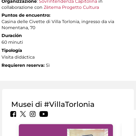
Organizzazione
:
Sovrintendenza Capitolina
in
collaborazione con
Zètema Progetto Cultura
Puntos de encuentro:
Casina delle Civette di Villa Torlonia, ingresso da via
Nomentana, 70
Duración
60 minuti
Tipología
Visita didáctica
Requieren reserva:
Sì
Musei di #VillaTorlonia