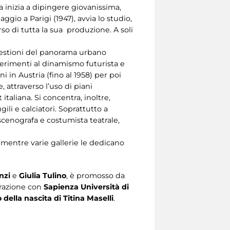
na inizia a dipingere giovanissima,
gio a Parigi (1947), avvia lo studio,
so di tutta la sua produzione. A soli
gestioni del panorama urbano
iferimenti al dinamismo futurista e
in Austria (fino al 1958) per poi
 attraverso l’uso di piani
 italiana. Si concentra, inoltre,
i e calciatori. Soprattutto a
 scenografa e costumista teatrale,
 mentre varie gallerie le dedicano
enzi
e
Giulia Tulino
, è promosso da
orazione con
Sapienza Università di
della nascita di Titina Maselli
.