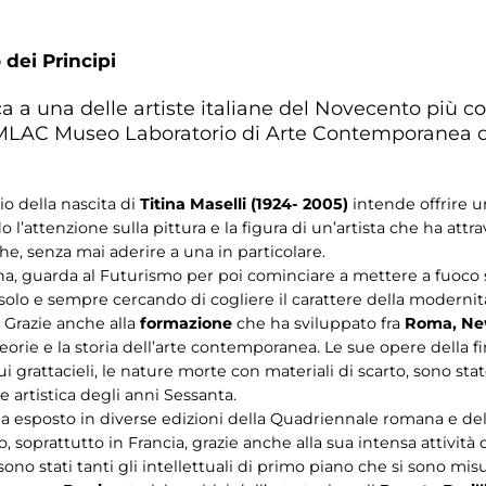
 dei Principi
 a una delle artiste italiane del Novecento più co
 al MLAC Museo Laboratorio di Arte Contemporanea d
o della nascita di
Titina Maselli (1924- 2005)
intende offrire u
ndo l’attenzione sulla pittura e la figura di un’artista che ha a
che, senza mai aderire a una in particolare.
ana, guarda al Futurismo per poi cominciare a mettere a fuoco 
solo e sempre cercando di cogliere il carattere della moderni
a. Grazie anche alla
formazione
che ha sviluppato fra
Roma, New
orie e la storia dell’arte contemporanea. Le sue opere della f
ui grattacieli, le nature morte con materiali di scarto, sono s
 artistica degli anni Sessanta.
 ha esposto in diverse edizioni della Quadriennale romana e del
, soprattutto in Francia, grazie anche alla sua intensa attività 
 sono stati tanti gli intellettuali di primo piano che si sono misu