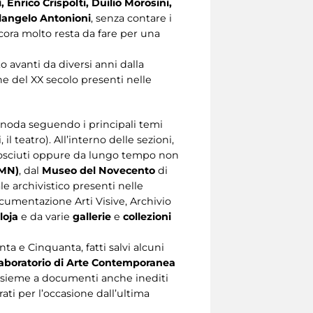
, Enrico Crispolti, Duilio Morosini,
langelo Antonioni
, senza contare i
cora molto resta da fare per una
o avanti da diversi anni dalla
ne del XX secolo presenti nelle
 snoda seguendo i principali temi
 il teatro). All’interno delle sezioni,
conosciuti oppure da lungo tempo non
(MN)
, dal
Museo del Novecento
di
e archivistico presenti nelle
umentazione Arti Visive, Archivio
loja
e da varie
gallerie
e
collezioni
a e Cinquanta, fatti salvi alcuni
boratorio di Arte Contemporanea
insieme a documenti anche inediti
rati per l’occasione dall’ultima