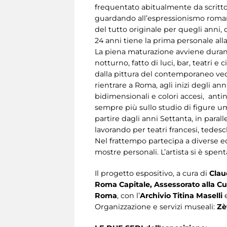
frequentato abitualmente da scrittori,
guardando all’espressionismo romano. 
del tutto originale per quegli anni,
24 anni tiene la prima personale alla
La piena maturazione avviene durant
notturno, fatto di luci, bar, teatri
dalla pittura del contemporaneo vedu
rientrare a Roma, agli inizi degli a
bidimensionali e colori accesi, antinat
sempre più sullo studio di figure u
partire dagli anni Settanta, in paral
lavorando per teatri francesi, tedeschi
Nel frattempo partecipa a diverse ed
mostre personali. L’artista si è spen
Il progetto espositivo, a cura di
Clau
Roma Capitale, Assessorato alla Cul
Roma
, con l’
Archivio Titina Maselli
e
Organizzazione e servizi museali:
Zè