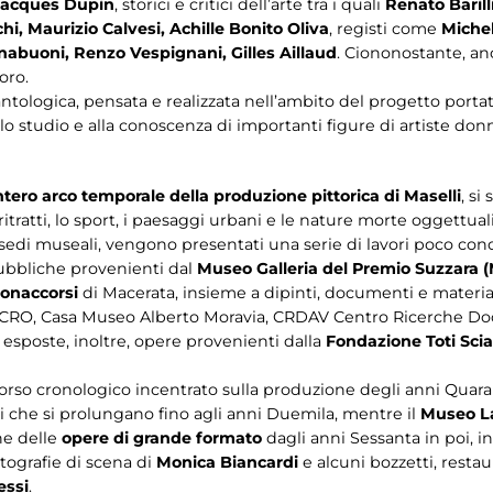
Jacques Dupin
, storici e critici dell’arte tra i quali
Renato Barilli
i, Maurizio Calvesi, Achille Bonito Oliva
, registi come
Miche
nabuoni, Renzo Vespignani, Gilles Aillaud
. Ciononostante, an
oro.
ntologica, pensata e realizzata nell’ambito del progetto portat
lo studio e alla conoscenza di importanti figure di artiste don
intero arco temporale della produzione pittorica di Maselli
, si
toritratti, lo sport, i paesaggi urbani e le nature morte oggettuali,
due sedi museali, vengono presentati una serie di lavori poco 
 pubbliche provenienti dal
Museo Galleria del Premio Suzzara 
uonaccorsi
di Macerata, insieme a dipinti, documenti e material
CRO, Casa Museo Alberto Moravia, CRDAV Centro Ricerche Doc
 esposte, inoltre, opere provenienti dalla
Fondazione Toti Scia
rso cronologico incentrato sulla produzione degli anni Quarant
i che si prolungano fino agli anni Duemila, mentre il
Museo La
ne delle
opere di grande formato
dagli anni Sessanta in poi, 
tografie di scena di
Monica Biancardi
e alcuni bozzetti, restau
essi
.