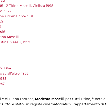
ratti
995
-
2 Titina Maselli, Ciclista 1995
te 1965
one urbana 1977-1981
952
0
1966
itina Maselli
Titina Maselli, 1957
o, 1964
ay all’altro, 1955
1985
947
li e di Elena Labroca,
Modesta Maselli
, per tutti Titina, è nata 
o Citto, è stato un regista cinematografico. L’appartamento di 