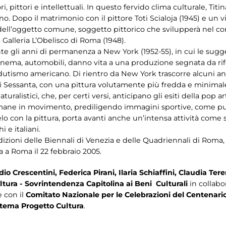
 pittori e intellettuali. In questo fervido clima culturale, Titi
Dopo il matrimonio con il pittore Toti Scialoja (1945) e un viag
 dell’oggetto comune, soggetto pittorico che svilupperà nel cor
 Galleria L’Obelisco di Roma (1948).
e gli anni di permanenza a New York (1952-55), in cui le sug
 e cinema, automobili, danno vita a una produzione segnata da r
tismo americano. Di rientro da New York trascorre alcuni anni 
nni Sessanta, con una pittura volutamente più fredda e minimale,
uralistici, che, per certi versi, anticipano gli esiti della pop art
mane in movimento, prediligendo immagini sportive, come pugil
lelo con la pittura, porta avanti anche un’intensa attività come
 e italiani.
izioni delle Biennali di Venezia e delle Quadriennali di Roma,
ta a Roma il 22 febbraio 2005.
dio Crescentini, Federica Pirani, Ilaria Schiaffini, Claudia Ter
tura - Sovrintendenza Capitolina ai Beni Culturali
in collab
 con il
Comitato Nazionale per le Celebrazioni del Centenario 
tema Progetto Cultura
.