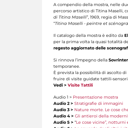
A compendio della mostra, nelle due
percorso artistico di Titina Maselli,
di Titina Maselli
”, 1969, regia di Ma
“
Titina Maselli - peintre et scénog
Il catalogo della mostra è edito da
E
per la prima volta la quasi totalità de
regesto aggiornato delle scenografi
Si rinnova l’impegno della
Sovrinte
temporanee.
È prevista la possibilità di ascolto d
fruire di visite guidate tattili-sens
Vedi >
Visite Tattili
Audio 1 >
Presentazione mostra
Audio 2 >
Stratigrafie di immagini
Audio 3 >
Nature morte. Le cose ch
Audio 4 >
Gli antieroi della modernità
Audio 5 >
“
Le cose vicine”, notturni