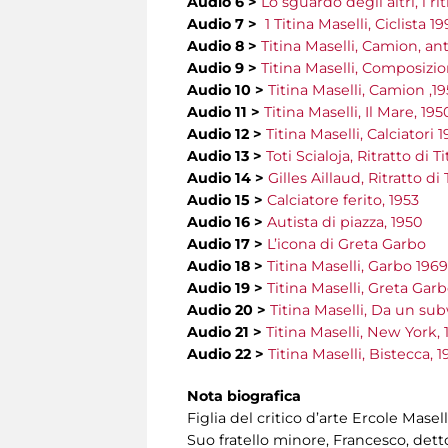
Audio 6 >
Lo sguardo degli altri, i rit
Audio 7 >
1 Titina Maselli, Ciclista 1
Audio 8 >
Titina Maselli, Camion, an
Audio 9 >
Titina Maselli, Composizi
Audio 10 >
Titina Maselli, Camion ,1
Audio 11 >
Titina Maselli, Il Mare, 195
Audio 12 >
Titina Maselli, Calciatori 
Audio 13 >
Toti Scialoja, Ritratto di T
Audio 14 >
Gilles Aillaud, Ritratto di 
Audio 15 >
Calciatore ferito, 1953
Audio 16 >
Autista di piazza, 1950
Audio 17 >
L’icona di Greta Garbo
Audio 18 >
Titina Maselli, Garbo 1969
Audio 19 >
Titina Maselli, Greta Garb
Audio 20 >
Titina Maselli, Da un subw
Audio 21 >
Titina Maselli, New York, 
Audio 22 >
Titina Maselli, Bistecca, 1
Nota biografica
Figlia del critico d’arte Ercole Masel
Suo fratello minore, Francesco, dett