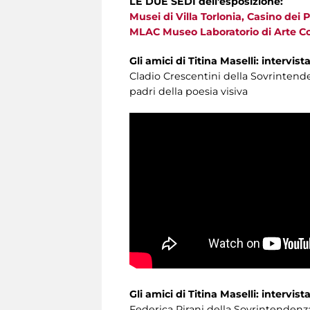
LE DUE SEDI dell'esposizione:
Musei di Villa Torlonia, Casino dei P
MLAC Museo Laboratorio di Arte C
Gli amici di Titina Maselli: intervis
Cladio Crescentini della Sovrintenden
padri della poesia visiva
Gli amici di Titina Maselli: intervis
Federica Pirani della Sovrintendenza 