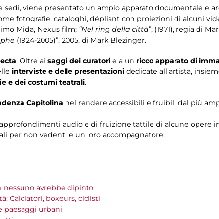
 sedi, viene presentato un ampio apparato documentale e arch
 come fotografie, cataloghi, dépliant con proiezioni di alcuni v
ssimo Mida, Nexus film;
“Nel ring della città
”, (1971), regia di 
raphe
(1924-2005)”, 2005, di Mark Blezinger.
lecta
. Oltre ai
saggi dei curatori
e a un
ricco apparato di imma
lle
interviste e delle presentazioni
dedicate all’artista, insiem
e e dei costumi teatrali
.
ndenza Capitolina
nel rendere accessibili e fruibili dal più am
i approfondimenti audio e di fruizione tattile di alcune opere in
oriali per non vedenti e un loro accompagnatore.
e nessuno avrebbe dipinto
: Calciatori, boxeurs, ciclisti
 e paesaggi urbani