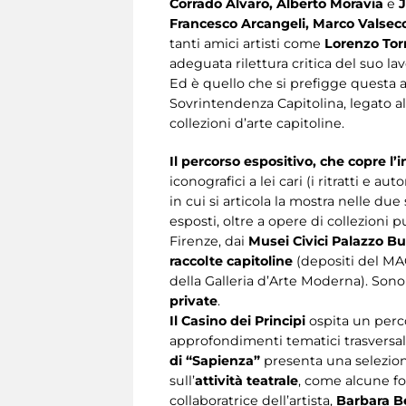
Corrado Alvaro, Alberto Moravia
e
Francesco Arcangeli, Marco Valsecch
tanti amici artisti come
Lorenzo Tor
adeguata rilettura critica del suo lav
Ed è quello che si prefigge questa a
Sovrintendenza Capitolina, legato al
collezioni d’arte capitoline.
Il percorso espositivo, che copre l’
iconografici a lei cari (i ritratti e au
in cui si articola la mostra nelle 
esposti, oltre a opere di collezioni
Firenze, dai
Musei Civici Palazzo B
raccolte capitoline
(depositi del MA
della Galleria d’Arte Moderna). Sono
private
.
Il Casino dei Principi
ospita un perco
approfondimenti tematici trasversal
di “Sapienza”
presenta una selezio
sull’
attività teatrale
, come alcune fo
collaboratrice dell’artista,
Barbara B