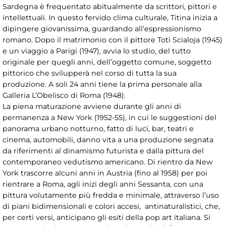
Sardegna è frequentato abitualmente da scrittori, pittori e
intellettuali. In questo fervido clima culturale, Titina inizia a
dipingere giovanissima, guardando all’espressionismo
romano. Dopo il matrimonio con il pittore Toti Scialoja (1945)
e un viaggio a Parigi (1947), avvia lo studio, del tutto
originale per quegli anni, dell’oggetto comune, soggetto
pittorico che svilupperà nel corso di tutta la sua
produzione. A soli 24 anni tiene la prima personale alla
Galleria L’Obelisco di Roma (1948).
La piena maturazione avviene durante gli anni di
permanenza a New York (1952-55), in cui le suggestioni del
panorama urbano notturno, fatto di luci, bar, teatri e
cinema, automobili, danno vita a una produzione segnata
da riferimenti al dinamismo futurista e dalla pittura del
contemporaneo vedutismo americano. Di rientro da New
York trascorre alcuni anni in Austria (fino al 1958) per poi
rientrare a Roma, agli inizi degli anni Sessanta, con una
pittura volutamente più fredda e minimale, attraverso l’uso
di piani bidimensionali e colori accesi, antinaturalistici, che,
per certi versi, anticipano gli esiti della pop art italiana. Si