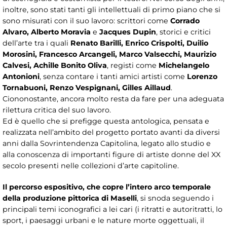
inoltre, sono stati tanti gli intellettuali di primo piano che si
sono misurati con il suo lavoro: scrittori come
Corrado
Alvaro, Alberto Moravia
e
Jacques Dupin
, storici e critici
dell’arte tra i quali
Renato Barilli, Enrico Crispolti, Duilio
Morosini, Francesco Arcangeli, Marco Valsecchi, Maurizio
Calvesi, Achille Bonito Oliva
, registi come
Michelangelo
Antonioni
, senza contare i tanti amici artisti come
Lorenzo
Tornabuoni, Renzo Vespignani, Gilles Aillaud
.
Ciononostante, ancora molto resta da fare per una adeguata
rilettura critica del suo lavoro.
Ed è quello che si prefigge questa antologica, pensata e
realizzata nell’ambito del progetto portato avanti da diversi
anni dalla Sovrintendenza Capitolina, legato allo studio e
alla conoscenza di importanti figure di artiste donne del XX
secolo presenti nelle collezioni d’arte capitoline.
Il percorso espositivo, che copre l’intero arco temporale
della produzione pittorica di Maselli
, si snoda seguendo i
principali temi iconografici a lei cari (i ritratti e autoritratti, lo
sport, i paesaggi urbani e le nature morte oggettuali, il