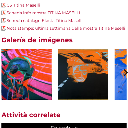
CS Titina Maselli
Scheda info mostra TITINA MASELLI
Scheda catalago Electa Titina Maselli
Nota stampa: ultima settimana della mostra Titina Maselli
Galería de imágenes
Attività correlate