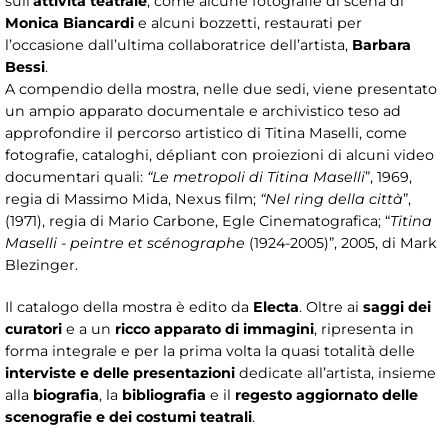
sull’
attività teatrale
, come alcune fotografie di scena di
Monica Biancardi
e alcuni bozzetti, restaurati per
l’occasione dall’ultima collaboratrice dell’artista,
Barbara
Bessi
.
A compendio della mostra, nelle due sedi, viene presentato
un ampio apparato documentale e archivistico teso ad
approfondire il percorso artistico di Titina Maselli, come
fotografie, cataloghi, dépliant con proiezioni di alcuni video
documentari quali:
“Le metropoli di Titina Maselli
”, 1969,
regia di Massimo Mida, Nexus film;
“Nel ring della città
”,
(1971), regia di Mario Carbone, Egle Cinematografica; “
Titina
Maselli - peintre et scénographe
(1924-2005)”, 2005, di Mark
Blezinger.
Il catalogo della mostra è edito da
Electa
. Oltre ai
saggi dei
curatori
e a un
ricco apparato di immagini
, ripresenta in
forma integrale e per la prima volta la quasi totalità delle
interviste e delle presentazioni
dedicate all’artista, insieme
alla
biografia
, la
bibliografia
e il
regesto aggiornato delle
scenografie e dei costumi teatrali
.