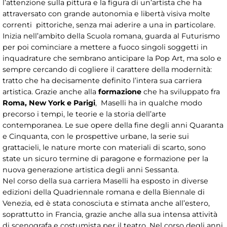
l’attenzione sulla pittura e la figura di un’artista che ha
attraversato con grande autonomia e libertà visiva molte
correnti pittoriche, senza mai aderire a una in particolare.
Inizia nell’ambito della Scuola romana, guarda al Futurismo
per poi cominciare a mettere a fuoco singoli soggetti in
inquadrature che sembrano anticipare la Pop Art, ma solo e
sempre cercando di cogliere il carattere della modernità:
tratto che ha decisamente definito l’intera sua carriera
artistica. Grazie anche alla
formazione
che ha sviluppato fra
Roma, New York e Parigi
, Maselli ha in qualche modo
precorso i tempi, le teorie e la storia dell’arte
contemporanea. Le sue opere della fine degli anni Quaranta
e Cinquanta, con le prospettive urbane, la serie sui
grattacieli, le nature morte con materiali di scarto, sono
state un sicuro termine di paragone e formazione per la
nuova generazione artistica degli anni Sessanta.
Nel corso della sua carriera Maselli ha esposto in diverse
edizioni della Quadriennale romana e della Biennale di
Venezia, ed è stata conosciuta e stimata anche all’estero,
soprattutto in Francia, grazie anche alla sua intensa attività
di scenografa e costumista per il teatro. Nel corso degli anni,