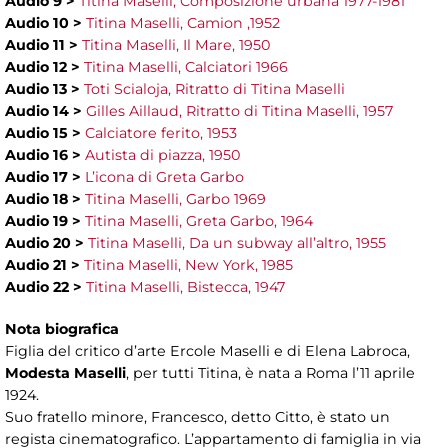
Audio 9 >
Titina Maselli, Composizione urbana 1977-1981
Audio 10 >
Titina Maselli, Camion ,1952
Audio 11 >
Titina Maselli, Il Mare, 1950
Audio 12 >
Titina Maselli, Calciatori 1966
Audio 13 >
Toti Scialoja, Ritratto di Titina Maselli
Audio 14 >
Gilles Aillaud, Ritratto di Titina Maselli, 1957
Audio 15 >
Calciatore ferito, 1953
Audio 16 >
Autista di piazza, 1950
Audio 17 >
L’icona di Greta Garbo
Audio 18 >
Titina Maselli, Garbo 1969
Audio 19 >
Titina Maselli, Greta Garbo, 1964
Audio 20 >
Titina Maselli, Da un subway all’altro, 1955
Audio 21 >
Titina Maselli, New York, 1985
Audio 22 >
Titina Maselli, Bistecca, 1947
Nota biografica
Figlia del critico d’arte Ercole Maselli e di Elena Labroca,
Modesta Maselli
, per tutti Titina, è nata a Roma l’11 aprile
1924.
Suo fratello minore, Francesco, detto Citto, è stato un
regista cinematografico. L’appartamento di famiglia in via