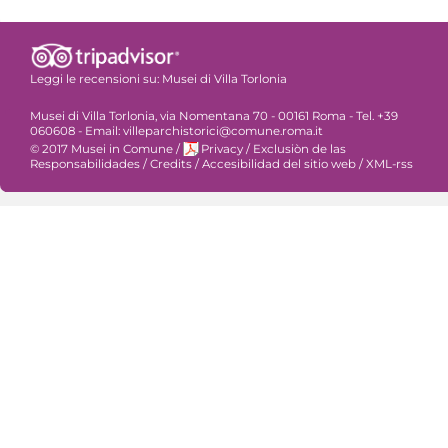
Leggi le recensioni su:
Musei di Villa Torlonia
Musei di Villa Torlonia, via Nomentana 70 - 00161 Roma - Tel. +39
060608 - Email: villeparchistorici@comune.roma.it
© 2017 Musei in Comune
/
Privacy
/
Exclusiòn de las
Responsabilidades
/
Credits
/
Accesibilidad del sitio web
/
XML-rss