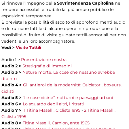
Si rinnova l’impegno della
Sovrintendenza Capitolina
nel
rendere accessibili e fruibili dal più ampio pubblico le
esposizioni temporanee.
È prevista la possibilità di ascolto di approfondimenti audio
e di fruizione tattile di alcune opere in riproduzione e la
possibilità di fruire di visite guidate tattili-sensoriali per non
vedenti e un loro accompagnatore.
Vedi >
Visite Tattili
Audio 1 >
Presentazione mostra
Audio 2 >
Stratigrafie di immagini
Audio 3 >
Nature morte. Le cose che nessuno avrebbe
dipinto
Audio 4 >
Gli antieroi della modernità: Calciatori, boxeurs,
ciclisti
Audio 5 >
“
Le cose vicine”, notturni e paesaggi urbani
Audio 6 >
Lo sguardo degli altri, i ritratti
Audio 7 >
1 Titina Maselli, Ciclista 1995
-
2 Titina Maselli,
Ciclista 1995
Audio 8 >
Titina Maselli, Camion, ante 1965