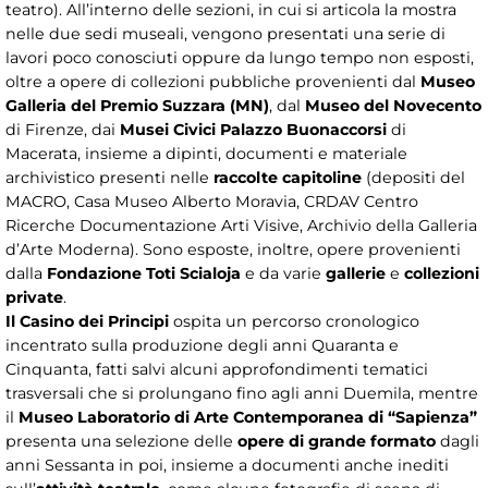
teatro). All’interno delle sezioni, in cui si articola la mostra
nelle due sedi museali, vengono presentati una serie di
lavori poco conosciuti oppure da lungo tempo non esposti,
oltre a opere di collezioni pubbliche provenienti dal
Museo
Galleria del Premio Suzzara (MN)
, dal
Museo del Novecento
di Firenze, dai
Musei Civici Palazzo Buonaccorsi
di
Macerata, insieme a dipinti, documenti e materiale
archivistico presenti nelle
raccolte capitoline
(depositi del
MACRO, Casa Museo Alberto Moravia, CRDAV Centro
Ricerche Documentazione Arti Visive, Archivio della Galleria
d’Arte Moderna). Sono esposte, inoltre, opere provenienti
dalla
Fondazione Toti Scialoja
e da varie
gallerie
e
collezioni
private
.
Il Casino dei Principi
ospita un percorso cronologico
incentrato sulla produzione degli anni Quaranta e
Cinquanta, fatti salvi alcuni approfondimenti tematici
trasversali che si prolungano fino agli anni Duemila, mentre
il
Museo Laboratorio di Arte Contemporanea di “Sapienza”
presenta una selezione delle
opere di grande formato
dagli
anni Sessanta in poi, insieme a documenti anche inediti