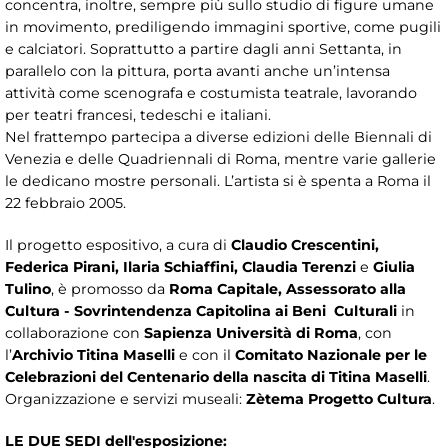
concentra, inoltre, sempre più sullo studio di figure umane
in movimento, prediligendo immagini sportive, come pugili
e calciatori. Soprattutto a partire dagli anni Settanta, in
parallelo con la pittura, porta avanti anche un’intensa
attività come scenografa e costumista teatrale, lavorando
per teatri francesi, tedeschi e italiani.
Nel frattempo partecipa a diverse edizioni delle Biennali di
Venezia e delle Quadriennali di Roma, mentre varie gallerie
le dedicano mostre personali. L’artista si è spenta a Roma il
22 febbraio 2005.
Il progetto espositivo, a cura di
Claudio Crescentini,
Federica Pirani, Ilaria Schiaffini, Claudia Terenzi
e
Giulia
Tulino
, è promosso da
Roma Capitale, Assessorato alla
Cultura - Sovrintendenza Capitolina ai Beni Culturali
in
collaborazione con
Sapienza Università di Roma
, con
l’
Archivio Titina Maselli
e con il
Comitato Nazionale per le
Celebrazioni del Centenario della nascita di Titina Maselli
.
Organizzazione e servizi museali:
Zètema Progetto Cultura
.
LE DUE SEDI dell'esposizione: