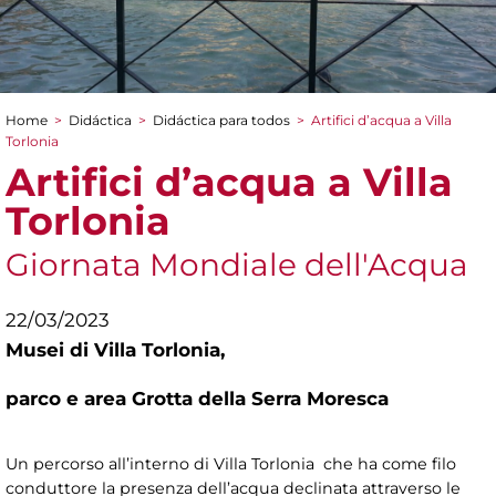
Home
>
Didáctica
>
Didáctica para todos
>
Artifici d’acqua a Villa
You are here
Torlonia
Artifici d’acqua a Villa
Torlonia
Giornata Mondiale dell'Acqua
22/03/2023
Musei di Villa Torlonia,
parco e area Grotta della Serra Moresca
Un percorso all’interno di Villa Torlonia che ha come filo
conduttore la presenza dell’acqua declinata attraverso le