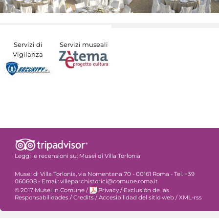
Servizi di
Servizi museali
Vigilanza
Leggi le recensioni su:
Musei di Villa Torlonia
Musei di Villa Torlonia, via Nomentana 70 - 00161 Roma - Tel. +39
060608 - Email: villeparchistorici@comune.roma.it
© 2017 Musei in Comune
/
Privacy
/
Exclusiòn de las
Responsabilidades
/
Credits
/
Accesibilidad del sitio web
/
XML-rss