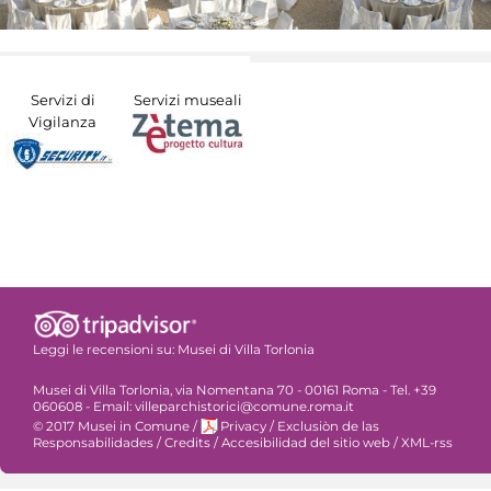
Servizi di
Servizi museali
Vigilanza
Leggi le recensioni su:
Musei di Villa Torlonia
Musei di Villa Torlonia, via Nomentana 70 - 00161 Roma - Tel. +39
060608 - Email: villeparchistorici@comune.roma.it
© 2017 Musei in Comune
/
Privacy
/
Exclusiòn de las
Responsabilidades
/
Credits
/
Accesibilidad del sitio web
/
XML-rss