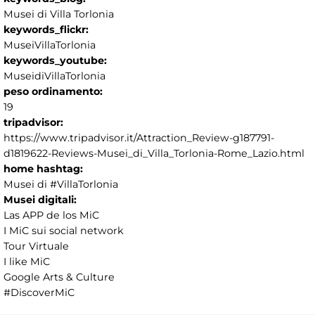
Musei di Villa Torlonia
keywords_flickr:
MuseiVillaTorlonia
keywords_youtube:
MuseidiVillaTorlonia
peso ordinamento:
19
tripadvisor:
https://www.tripadvisor.it/Attraction_Review-g187791-
d1819622-Reviews-Musei_di_Villa_Torlonia-Rome_Lazio.html
home hashtag:
Musei di #VillaTorlonia
Musei digitali:
Las APP de los MiC
I MiC sui social network
Tour Virtuale
I like MiC
Google Arts & Culture
#DiscoverMiC