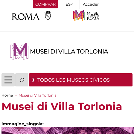
COMPRAR
Acceder
MUSEI DI VILLA TORLONIA
TODOS LOS MUSEOS CÍVICOS
Home
>
Musei di Villa Torlonia
You are here
Musei di Villa Torlonia
immagine_singola: