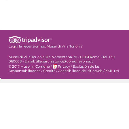
Leggi le recensioni su:
Musei di Villa Torlonia
Musei di Villa Torlonia, via Nomentana 70 - 00161 Roma - Tel. +39
060608 - Email: villeparchistorici@comune.roma.it
© 2017 Musei in Comune
/
Privacy
/
Exclusiòn de las
Responsabilidades
/
Credits
/
Accesibilidad del sitio web
/
XML-rss