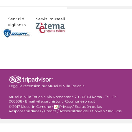
Servizi di
Servizi museali
Vigilanza
Leggi le recensioni su:
Musei di Villa Torlonia
Musei di Villa Torlonia, via Nomentana 70 - 00161 Roma - Tel. +39
060608 - Email: villeparchistorici@comune.roma.it
© 2017 Musei in Comune
/
Privacy
/
Exclusiòn de las
Responsabilidades
/
Credits
/
Accesibilidad del sitio web
/
XML-rss