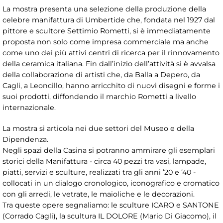
La mostra presenta una selezione della produzione della
celebre manifattura di Umbertide che, fondata nel 1927 dal
pittore e scultore Settimio Rometti, si è immediatamente
proposta non solo come impresa commerciale ma anche
come uno dei più attivi centri di ricerca per il rinnovamento
della ceramica italiana. Fin dall’inizio dell’attività si è avvalsa
della collaborazione di artisti che, da Balla a Depero, da
Cagli, a Leoncillo, hanno arricchito di nuovi disegni e forme i
suoi prodotti, diffondendo il marchio Rometti a livello
internazionale.
La mostra si articola nei due settori del Museo e della
Dipendenza.
Negli spazi della Casina si potranno ammirare gli esemplari
storici della Manifattura - circa 40 pezzi tra vasi, lampade,
piatti, servizi e sculture, realizzati tra gli anni ’20 e ‘40 -
collocati in un dialogo cronologico, iconografico e cromatico
con gli arredi, le vetrate, le maioliche e le decorazioni.
Tra queste opere segnaliamo: le sculture ICARO e SANTONE
(Corrado Cagli), la scultura IL DOLORE (Mario Di Giacomo), il