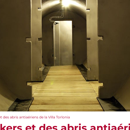
t des abris antiaériens de la Villa Torlonia
kers et des abris antiaéri