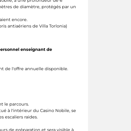
o Nobile, à une profondeur de 6
 mètres de diamètre, protégés par un
uaient encore.
ris antiaériens de Villa Torlonia)
 personnel enseignant de
nt de l'offre annuelle disponible.
nt le parcours.
é à l'intérieur du Casino Nobile, se
es escaliers raides.
urs de préparation et sera visible à