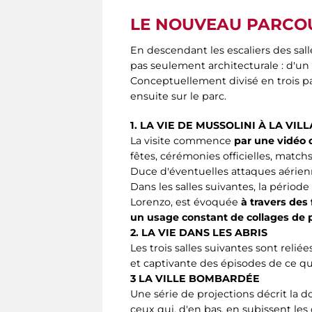
LE NOUVEAU PARCOU
En descendant les escaliers des sal
pas seulement architecturale : d'un c
Conceptuellement divisé en trois pa
ensuite sur le parc.
1. LA VIE DE MUSSOLINI À LA VIL
La visite commence
par une vidéo q
fêtes, cérémonies officielles, matchs
Duce d'éventuelles attaques aérien
Dans les salles suivantes, la péri
Lorenzo, est évoquée
à travers des 
un usage constant de collages de
2. LA VIE DANS LES ABRIS
Les trois salles suivantes sont reliée
et captivante des épisodes de ce qu'
3 LA VILLE BOMBARDÉE
Une série de projections décrit la d
ceux qui, d'en bas, en subissent le