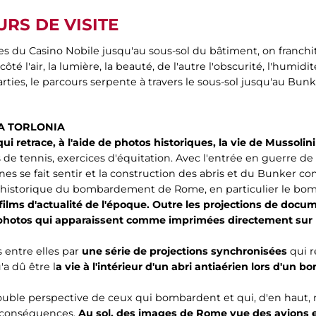
RS DE VISITE
les du Casino Nobile jusqu'au sous-sol du bâtiment, on franchi
ôté l'air, la lumière, la beauté, de l'autre l'obscurité, l'hum
rties, le parcours serpente à travers le sous-sol jusqu'au Bun
LA TORLONIA
ui retrace, à l'aide de photos historiques, la vie de Mussolini 
 de tennis, exercices d'équitation. Avec l'entrée en guerre de l'
nes se fait sentir et la construction des abris et du Bunker
ode historique du bombardement de Rome, en particulier le b
films d'actualité de l'époque. Outre les projections de docume
 photos qui apparaissent comme imprimées directement sur 
s entre elles par
une série de projections synchronisées
qui r
a dû être l
a vie à l'intérieur d'un abri antiaérien lors d'un
ouble perspective de ceux qui bombardent et qui, d'en haut, n
s conséquences.
Au sol, des images de Rome vue des avions 