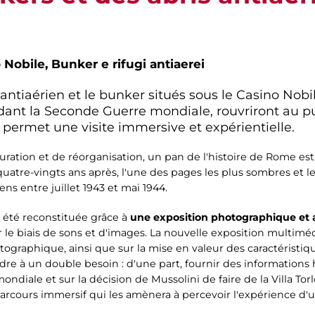
 Nobile, Bunker e rifugi antiaerei
ri antiaérien et le bunker situés sous le Casino Nob
dant la Seconde Guerre mondiale, rouvriront au p
permet une visite immersive et expérientielle.
uration et de réorganisation, un pan de l'histoire de Rome e
quatre-vingts ans après, l'une des pages les plus sombres et le
s entre juillet 1943 et mai 1944.
 été reconstituée grâce à
une exposition photographique et 
r le biais de sons et d'images. La nouvelle exposition multim
ographique, ainsi que sur la mise en valeur des caractéristiqu
re à un double besoin : d'une part, fournir des informations
ale et sur la décision de Mussolini de faire de la Villa Torlon
 parcours immersif qui les amènera à percevoir l'expérience d'un