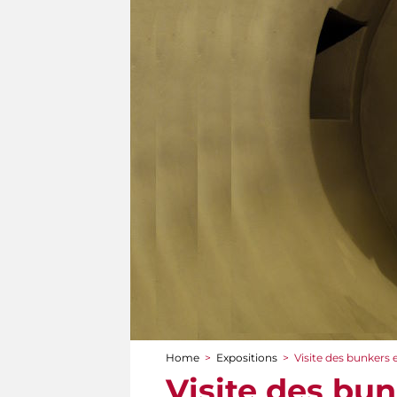
Home
>
Expositions
>
Visite des bunkers e
You are here
Visite des bun