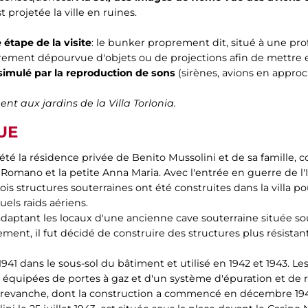
t projetée la ville en ruines.
 étape de la visite
: le bunker proprement dit, situé à une pr
irement dépourvue d'objets ou de projections afin de mettre en
simulé par la reproduction de sons
(sirènes, avions en appro
t aux jardins de la Villa Torlonia.
UE
a a été la résidence privée de Benito Mussolini et de sa famill
 Romano et la petite Anna Maria. Avec l'entrée en guerre de l'I
is structures souterraines ont été construites dans la villa p
ls raids aériens.
aptant les locaux d'une ancienne cave souterraine située sou
ement, il fut décidé de construire des structures plus résistan
1941 dans le sous-sol du bâtiment et utilisé en 1942 et 1943. Le
équipées de portes à gaz et d'un système d'épuration et de r
 revanche, dont la construction a commencé en décembre 1942