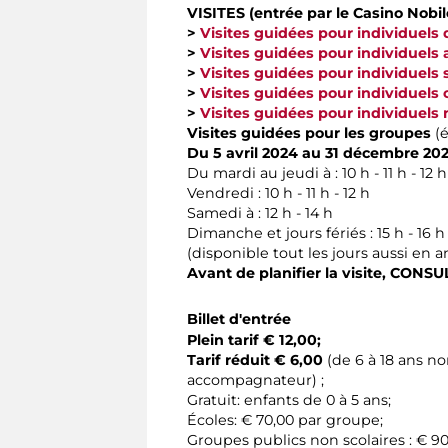
VISITES (entrée par le Casino Nobile
>
Visites guidées pour individuels d
>
Visites guidées pour individuels
>
Visites guidées pour individuel
>
Visites guidées pour individuels
>
Visites guidées pour individuel
Visites guidées pour les groupes
(é
Du 5 avril 2024 au 31 décembre 202
Du mardi au jeudi à : 10 h - 11 h - 12 h -
Vendredi : 10 h - 11 h - 12 h
Samedi à : 12 h - 14 h
Dimanche et jours fériés : 15 h - 16 h
(disponible tout les jours aussi en a
Avant de planifier la visite,
CONSUL
Billet d'entrée
Plein tarif € 12,00;
Tarif réduit € 6,00
(de 6 à 18 ans n
accompagnateur) ;
Gratuit: enfants de 0 à 5 ans;
Écoles: € 70,00 par groupe;
Groupes publics non scolaires : € 