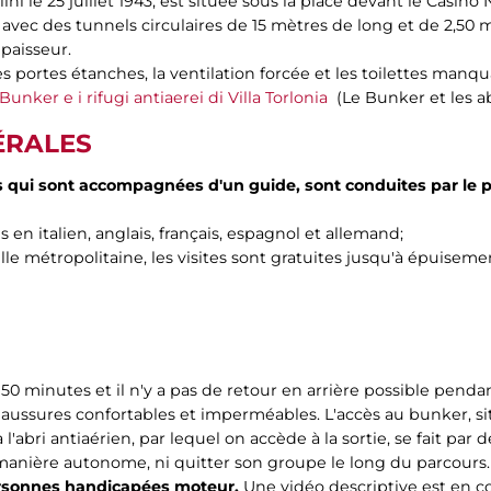
ini le 25 juillet 1943, est située sous la place devant le Casin
x avec des tunnels circulaires de 15 mètres de long et de 2,50
paisseur.
s portes étanches, la ventilation forcée et les toilettes manq
l Bunker e i rifugi antiaerei di Villa Torlonia
(Le Bunker et les ab
ÉRALES
lles qui sont accompagnées d'un guide, sont conduites par le
s en italien, anglais, français, espagnol et allemand;
lle métropolitaine, les visites sont gratuites jusqu'à épuiseme
 50 minutes et il n'y a pas de retour en arrière possible penda
ussures confortables et imperméables. L'accès au bunker, situ
 à l'abri antiaérien, par lequel on accède à la sortie, se fait par d
 manière autonome, ni quitter son groupe le long du parcours.
personnes handicapées moteur.
Une vidéo descriptive est en co