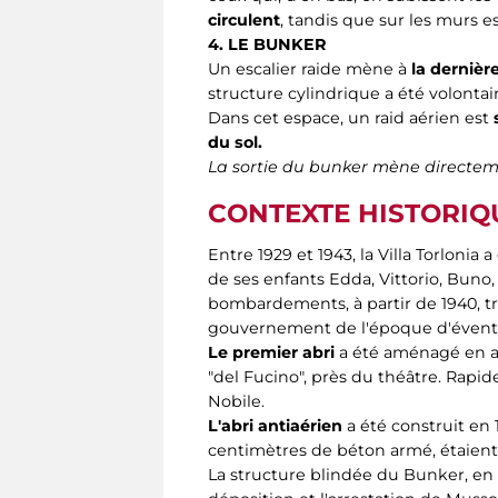
circulent
, tandis que sur les murs es
4. LE BUNKER
Un escalier raide mène à
la dernière
structure cylindrique a été volonta
Dans cet espace, un raid aérien est
du sol.
La sortie du bunker mène directemen
CONTEXTE HISTORIQ
Entre 1929 et 1943, la Villa Torloni
de ses enfants Edda, Vittorio, Buno,
bombardements, à partir de 1940, tro
gouvernement de l'époque d'éventue
Le premier abri
a été aménagé en ad
"del Fucino", près du théâtre. Rapid
Nobile.
L'abri antiaérien
a été construit en 
centimètres de béton armé, étaient 
La structure blindée du Bunker, en