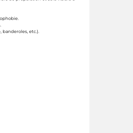
nophobie.
.
 banderoles, etc.).