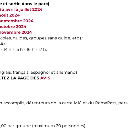
 et sortie dans le parc)
u avril à juillet 2024
 août 2024
s septembre 2024
 octobre 2024
s novembre 2024
coles, guides, groupes sans guide, etc.) :
4 :
 14 h - 15 h - 16 h - 17 h.
nglais, français, espagnol et allemand)
TEZ LA PAGE DES
AVIS
on accomplis, détenteurs de la carte MIC et du RomaPass, pe
90,00 par groupe (maximum 20 personnes).