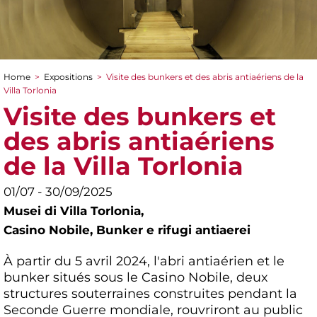
Home
>
Expositions
>
Visite des bunkers et des abris antiaériens de la
You are here
Villa Torlonia
Visite des bunkers et
des abris antiaériens
de la Villa Torlonia
01/07 - 30/09/2025
Musei di Villa Torlonia,
Casino Nobile, Bunker e rifugi antiaerei
À partir du 5 avril 2024, l'abri antiaérien et le
bunker situés sous le Casino Nobile, deux
structures souterraines construites pendant la
Seconde Guerre mondiale, rouvriront au public