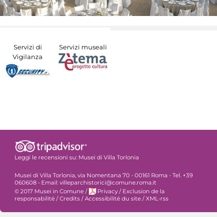
Servizi di
Servizi museali
Vigilanza
Leggi le recensioni su:
Musei di Villa Torlonia
Musei di Villa Torlonia, via Nomentana 70 - 00161 Roma - Tel. +39
060608 - Email: villeparchistorici@comune.roma.it
© 2017 Musei in Comune
/
Privacy
/
Exclusion de la
responsabilité
/
Credits
/
Accessibilité du site
/
XML-rss