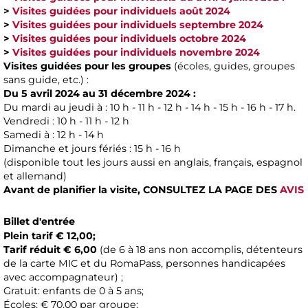
>
Visites guidées pour individuels août 2024
>
Visites guidées pour individuels septembre 2024
>
Visites guidées pour individuels octobre 2024
>
Visites guidées pour individuels novembre 2024
Visites guidées pour les groupes
(écoles, guides, groupes
sans guide, etc.) :
Du 5 avril 2024 au 31 décembre 2024 :
Du mardi au jeudi à : 10 h - 11 h - 12 h - 14 h - 15 h - 16 h - 17 h.
Vendredi : 10 h - 11 h - 12 h
Samedi à : 12 h - 14 h
Dimanche et jours fériés : 15 h - 16 h
(disponible tout les jours aussi en anglais, français, espagnol
et allemand)
Avant de planifier la visite,
CONSULTEZ LA PAGE DES
AVIS
Billet d'entrée
Plein tarif € 12,00;
Tarif réduit € 6,00
(de 6 à 18 ans non accomplis, détenteurs
de la carte MIC et du RomaPass, personnes handicapées
avec accompagnateur) ;
Gratuit: enfants de 0 à 5 ans;
Écoles: € 70,00 par groupe;