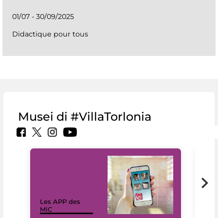
01/07 - 30/09/2025
Didactique pour tous
Musei di #VillaTorlonia
Les APP des
Les
MiC
rés