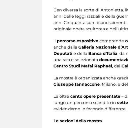
Ben diversa la sorte di Antonietta, l
anni delle leggi razziali e della guer
anni Cinquanta con riconoscimenti vi
originale opera scultorea e dell’ulti
Il
percorso espositivo
comprende
o
anche dalla
Galleria Nazionale d’
Deputati
e della
Banca d’Italia
, da
una rara e selezionata
documentazion
Centro Studi Mafai Raphaël
, dal
Ga
La mostra è organizzata anche grazie
Giuseppe Iannaccone
, Milano, e de
Le oltre
cento opere presentate
– d
lungo un percorso scandito in
sett
evidenziarne le feconde differenze.
Le sezioni della mostra