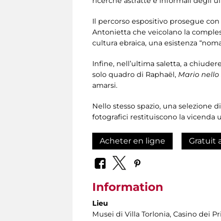
ricerche astratte e informali degli ul
Il percorso espositivo prosegue con
Antonietta che veicolano la complessa
cultura ebraica, una esistenza “nomad
Infine, nell’ultima saletta, a chiuder
solo quadro di Raphaël,
Mario nello
amarsi.
Nello stesso spazio, una selezione di
fotografici restituiscono la vicenda 
Acheter en ligne
Gratuit 
Information
Lieu
Musei di Villa Torlonia
, Casino dei Pr