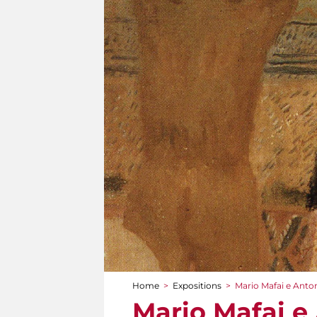
Home
>
Expositions
>
Mario Mafai e Anto
You are here
Mario Mafai e 