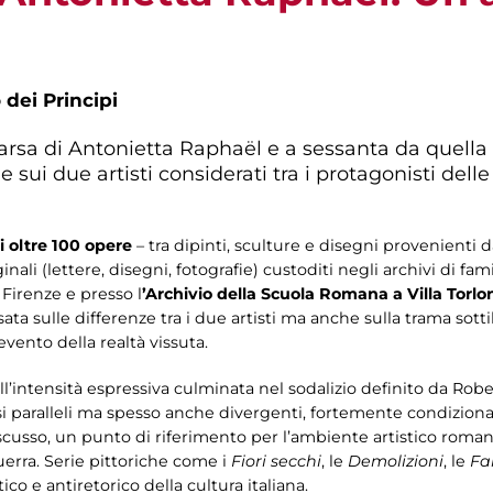
 dei Principi
rsa di Antonietta Raphaël e a sessanta da quella 
sui due artisti considerati tra i protagonisti delle
i oltre 100 opere
– tra dipinti, sculture e disegni provenienti d
nali (lettere, disegni, fotografie) custoditi negli archivi di fami
 Firenze e presso l
’Archivio della Scuola Romana a Villa Torlo
ata sulle differenze tra i due artisti ma anche sulla trama sotti
vento della realtà vissuta.
dall’intensità espressiva culminata nel sodalizio definito da Rob
paralleli ma spesso anche divergenti, fortemente condizionati 
cusso, un punto di riferimento per l’ambiente artistico roma
erra. Serie pittoriche come i
Fiori secchi
, le
Demolizioni
, le
Fa
co e antiretorico della cultura italiana.