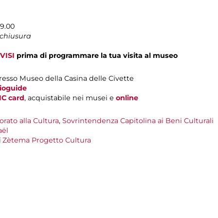
19.00
 chiusura
VISI
prima di programmare la tua visita al museo
resso Museo della Casina delle Civette
dioguide
IC card
, acquistabile nei musei e
online
rato alla Cultura
,
Sovrintendenza Capitolina ai Beni Culturali
ël
i
Zètema Progetto Cultura