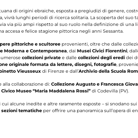
ituana di origini ebraiche, esposta a pregiudizi di genere, cos
ra, vivrà lunghi periodi di ricerca solitaria. La scoperta del suo 
a via più ampi rispetto al suo ruolo nella definizione di una 
ma accesa e felice stagione pittorica negli anni Sessanta.
pere pittoriche e scultoree
provenienti, oltre che dalle collez
Arte Moderna e Contemporanea
, dai
Musei Civici Fiorentini
, dal
 numerose
collezioni private
e dalle
collezioni degli eredi
dei du
e originale formata da lettere, disegni, fotografie
, proveni
binetto Vieusseux
di Firenze e dall’
Archivio della Scuola Ro
 alla collaborazione di:
Collezione Augusto e Francesca Giova
l
Civico Museo “Maria Maddalena Rossi”
di Codevilla (PV).
i cui alcune inedite e altre raramente esposte – si snodano sui
e sezioni tematiche
per offrire una panoramica sull’opera di en