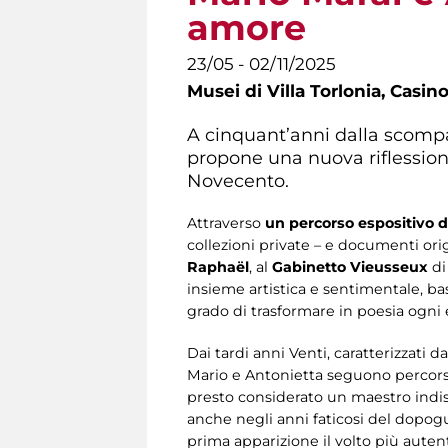
amore
23/05 - 02/11/2025
Musei di Villa Torlonia,
Casino
A cinquant’anni dalla scompa
propone una nuova riflessione 
Novecento.
Attraverso
un percorso espositivo d
collezioni private – e documenti origi
Raphaël
, al
Gabinetto Vieusseux
di
insieme artistica e sentimentale, bas
grado di trasformare in poesia ogni e
Dai tardi anni Venti, caratterizzati 
Mario e Antonietta seguono percorsi 
presto considerato un maestro indis
anche negli anni faticosi del dopogu
prima apparizione il volto più autenti