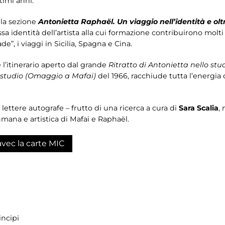
timi anni.
 la sezione
Antonietta Raphaël. Un viaggio nell’identità e olt
 identità dell’artista alla cui formazione contribuirono molti fat
e”, i viaggi in Sicilia, Spagna e Cina.
e l’itinerario aperto dal grande
Ritratto di Antonietta nello stu
 studio (Omaggio a Mafai)
del 1966, racchiude tutta l’energia d
 lettere autografe – frutto di una ricerca a cura di
Sara Scalia
, 
umana e artistica di Mafai e Raphaël.
avec la carte MIC
incipi