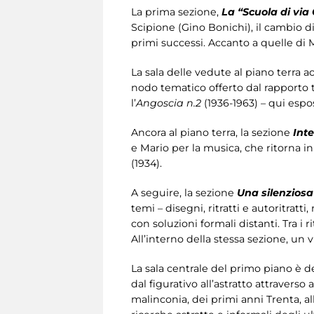
La prima sezione,
La “Scuola di via
Scipione (Gino Bonichi), il cambio di
primi successi. Accanto a quelle di
La sala delle vedute al piano terra 
nodo tematico offerto dal rapporto 
l’
Angoscia n.2
(1936-1963) – qui espos
Ancora al piano terra, la sezione
Int
e Mario per la musica, che ritorna i
(1934).
A seguire, la sezione
Una silenziosa
temi – disegni, ritratti e autoritrat
con soluzioni formali distanti. Tra i r
All’interno della stessa sezione, un
La sala centrale del primo piano è d
dal figurativo all’astratto attraverso 
malinconia, dei primi anni Trenta, a