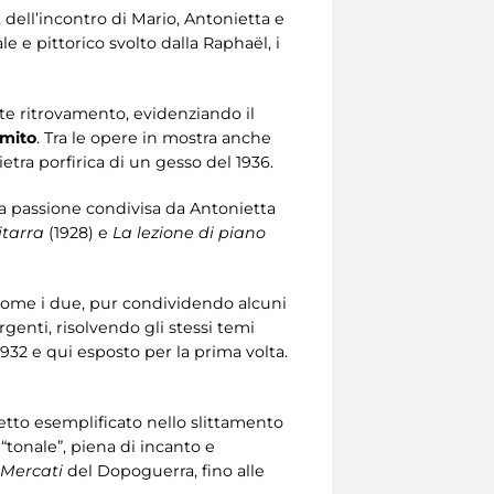
i, dell’incontro di Mario, Antonietta e
 e pittorico svolto dalla Raphaël, i
nte ritrovamento, evidenziando il
mito
. Tra le opere in mostra anche
ietra porfirica di un gesso del 1936.
a passione condivisa da Antonietta
itarra
(1928) e
La lezione di piano
 come i due, pur condividendo alcuni
rgenti, risolvendo gli stessi temi
1932 e qui esposto per la prima volta.
etto esemplificato nello slittamento
e “tonale”, piena di incanto e
Mercati
del Dopoguerra, fino alle