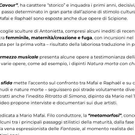
 Cavour”
, ha carattere “storico” e inquadra i primi anni, decisiv
 passo determinato in gran parte dall’azione di stimolo culturale
 Mafai e Raphaël sono esposte anche due opere di Scipione.
accoglie sculture di Antonietta, compresi alcuni inediti di rece
tra
femminile, maternità/creazione e fuga
, con incursioni nel
ta per la prima volta – risultato della laboriosa traduzione in p
ermezzo musicale
presenta alcune opere a testimonianza dell
n varie opere, come ad esempio, i dipinti
Natura morta con ch
 sfida
mette l’accento sul confronto tra Mafai e Raphaël e su
ti, nudi e nature morte – seguissero poi strade volutamente dive
itratti anche l’inedito
Ritratto di Simona
, dipinto da Mario nel 
 video propone interviste e documentari sui due artisti.
edicata a Mario Mafai. Filo conduttore, la
“metamorfosi”
, conc
alcuni tra i principali passaggi stilistici della maturità, dalla fas
lla vena espressionista delle
Fantasie
, al momento realista dei