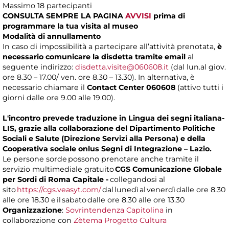
Massimo 18 partecipanti
CONSULTA SEMPRE LA PAGINA
AVVISI
prima di
programmare la tua visita al museo
Modalità di annullamento
In caso di impossibilità a partecipare all’attività prenotata,
è
necessario comunicare la disdetta tramite email
al
seguente indirizzo:
disdetta.visite@060608.it
(dal lun.al giov.
ore 8.30 – 17.00/ ven. ore 8.30 – 13.30). In alternativa, è
necessario chiamare il
Contact Center 060608
(attivo tutti i
giorni dalle ore 9.00 alle 19.00).
L'incontro prevede traduzione in Lingua dei segni italiana-
LIS, grazie alla collaborazione del Dipartimento Politiche
Sociali e Salute (Direzione Servizi alla Persona) e della
Cooperativa sociale onlus Segni di Integrazione – Lazio.
Le persone sorde possono prenotare anche tramite il
servizio multimediale gratuito
CGS Comunicazione Globale
per Sordi di Roma Capitale -
collegandosi al
sito
https://cgs.veasyt.com/
dal lunedì al venerdì dalle ore 8.30
alle ore 18.30 e il sabato dalle ore 8.30 alle ore 13.30
Organizzazione
:
Sovrintendenza Capitolina
in
collaborazione con
Zètema Progetto Cultura