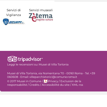
Servizi di
Servizi museali
Vigilanza
Leggi le recensioni su:
Musei di Villa Torlonia
Musei di Villa Torlonia, via Nomentana 70 - 00161 Roma - Tel. +39
060608 - Email: villeparchistorici@comune.roma.it
© 2017 Musei in Comune
/
Privacy
/
Exclusion de la
responsabilité
/
Credits
/
Accessibilité du site
/
XML-rss