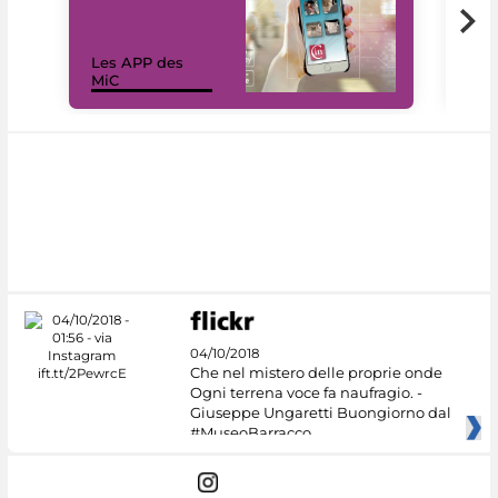
Les APP des
Les
MiC
rés
04/10/2018
Che nel mistero delle proprie onde
Ogni terrena voce fa naufragio. -
Giuseppe Ungaretti Buongiorno dal
#MuseoBarracco