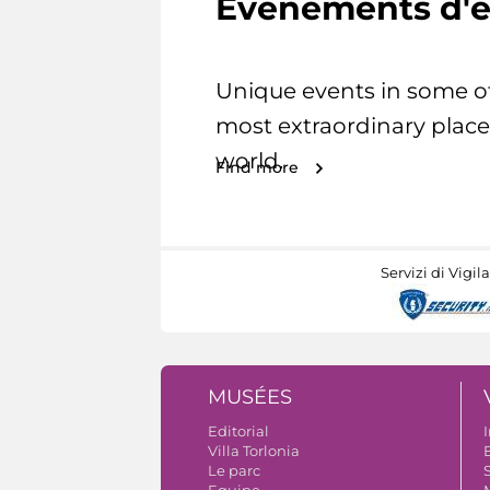
Evénements d'e
Unique events in some o
most extraordinary place
world.
Find more
Servizi di Vigil
MUSÉES
Editorial
I
Villa Torlonia
B
Le parc
S