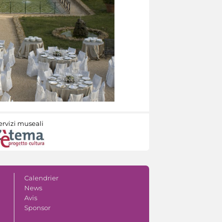
ervizi museali
Calendrier
News
Avis
Sponsor