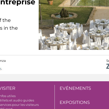
ntreprise
f the
s in the
anza
S
VISITER
EVÉNEMENTS
nfos utiles
illets et audio guides
EXPOSITIONS
ervices pour les visiteurs