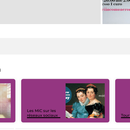
a
Les MiC sur les
réseaux sociaux
Tour