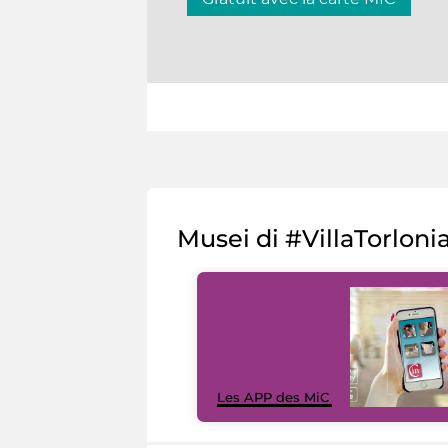
Musei di #VillaTorloni
Les APP des MiC