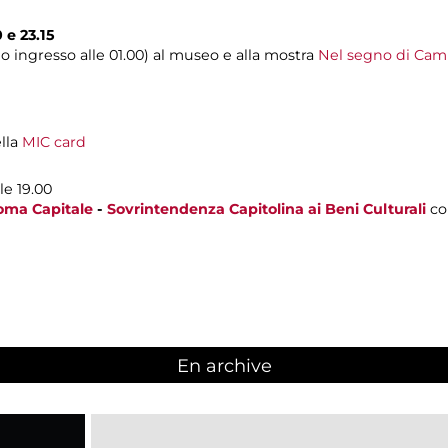
0 e 23.15
mo ingresso alle 01.00) al museo e alla mostra
Nel segno di Cambe
ella
MIC card
le 19.00
oma Capitale
-
Sovrintendenza Capitolina ai Beni Culturali
co
En archive