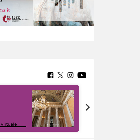
 Virtuale
I like MiC