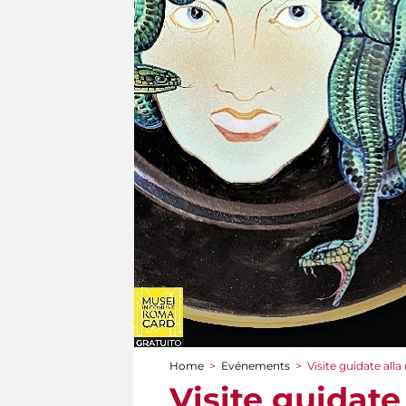
Home
>
Evénements
>
Visite guidate all
You are here
Visite guidate