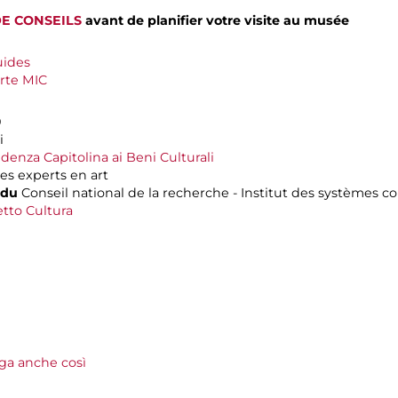
DE CONSEILS
avant de planifier votre visite au musée
uides
rte MIC
0
i
enza Capitolina ai Beni Culturali
s experts en art
 du
Conseil national de la recherche - Institut des systèmes 
tto Cultura
lga anche così