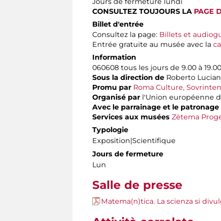
Jours de fermeture lundi
CONSULTEZ TOUJOURS LA
PAGE 
Billet d'entrée
Consultez la page:
Billets et audiog
Entrée gratuite au musée avec la
ca
Information
060608 tous les jours de 9.00 à 19.0
Sous la direction de
Roberto Lucian
Promu par
Roma Culture, Sovrintend
Organisé par
l'Union européenne de
Avec le parrainage et le patronage
Services aux musées
Zètema Proge
Typologie
Exposition|Scientifique
Jours de fermeture
Lun
Salle de presse
Matema(n)tica. La scienza si divu