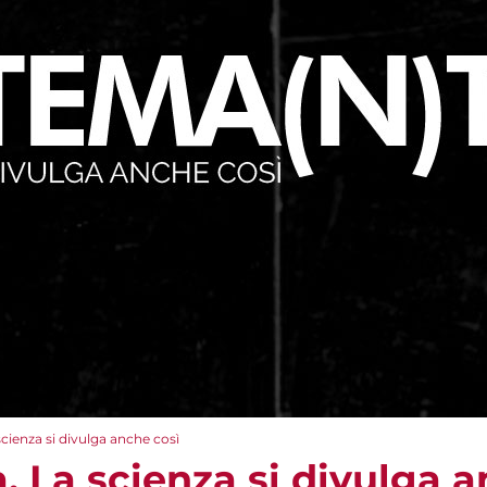
cienza si divulga anche così
 La scienza si divulga a