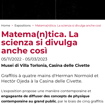
Home
>
Expositions
>
Matema(n)tica. La scienza si divulga anche così
You are here
Matema(n)tica. La
scienza si divulga
anche così
05/11/2022 - 05/03/2023
Musei di Villa Torlonia,
Casina delle Civette
Graffitis à quatre mains d'Herman Normoid et
Hectòr Ojeda à la Casina delle Civette.
L'exposition propose une manière contemporaine et
engageante de diffuser des concepts de physique
contemporaine au grand public
, par le biais de cinq graffitis