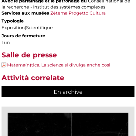
Avec le parrainage et le patronage du
Conseil national de
la recherche - Institut des systèmes complexes
Services aux musées
Zètema Progetto Cultura
Typologie
Exposition|Scientifique
Jours de fermeture
Lun
Salle de presse
Matema(n)tica. La scienza si divulga anche così
Attività correlate
En archive