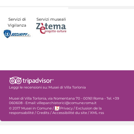
Servizi di
Servizi museali
Vigilanza
Leggi le recensioni su:
Musei di Villa Torlonia
Musei di Villa Torlonia, via Nomentana 70 - 00161 Roma - Tel. +39
060608 - Email: villeparchistorici@comune.roma.it
© 2017 Musei in Comune
/
Privacy
/
Exclusion de la
responsabilité
/
Credits
/
Accessibilité du site
/
XML-rss