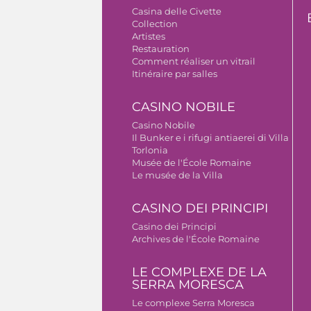
Casina delle Civette
Collection
Artistes
Restauration
Comment réaliser un vitrail
Itinéraire par salles
CASINO NOBILE
Casino Nobile
Il Bunker e i rifugi antiaerei di Villa
Torlonia
Musée de l'École Romaine
Le musée de la Villa
CASINO DEI PRINCIPI
Casino dei Principi
Archives de l'École Romaine
LE COMPLEXE DE LA
SERRA MORESCA
Le complexe Serra Moresca