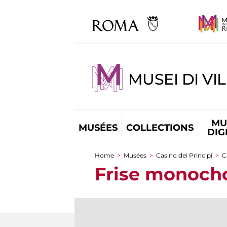
MUSEI DI VI
MU
MUSÉES
COLLECTIONS
DIG
Home
>
Musées
>
Casino dei Principi
>
C
You are here
Frise monoc