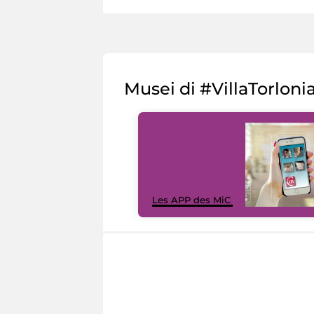
Musei di #VillaTorloni
Les APP des MiC