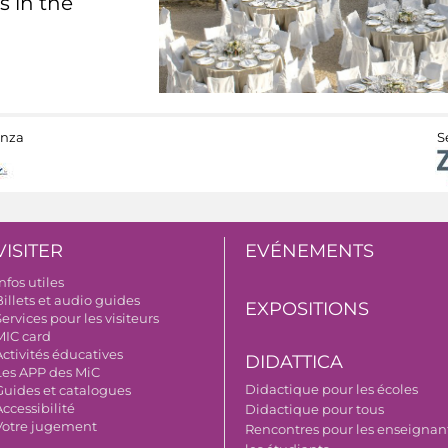
s in the
anza
S
VISITER
EVÉNEMENTS
nfos utiles
illets et audio guides
EXPOSITIONS
ervices pour les visiteurs
MIC card
Activités éducatives
DIDATTICA
Les APP des MiC
Didactique pour les écoles
Guides et catalogues
ccessibilité
Didactique pour tous
Votre jugement
Rencontres pour les enseignant