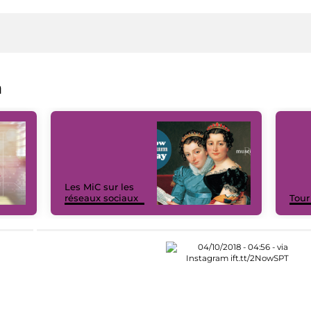
a
Les MiC sur les
réseaux sociaux
Tour