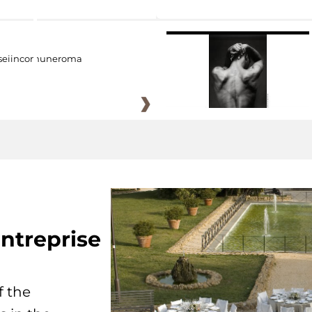
eiincomuneroma
ntreprise
f the