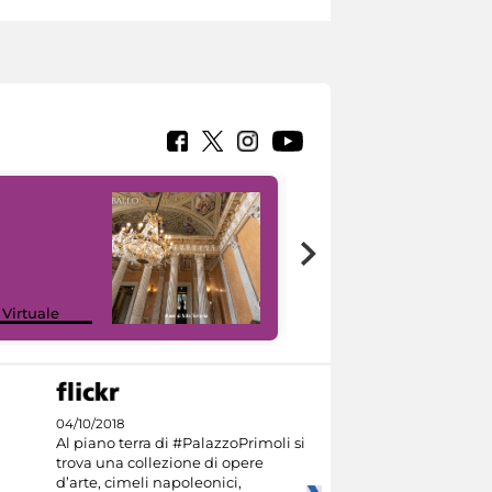
 Virtuale
I like MiC
04/10/2018
Al piano terra di #PalazzoPrimoli si
trova una collezione di opere
d’arte, cimeli napoleonici,