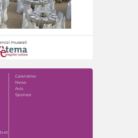
ervizi museali
Calendrier
News
Avis
Sponsor
s et