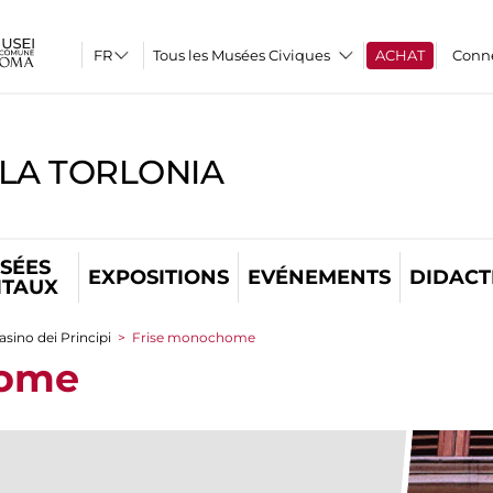
Tous les Musées Civiques
ACHAT
Conn
LLA TORLONIA
SÉES
EXPOSITIONS
EVÉNEMENTS
DIDACT
ITAUX
asino dei Principi
>
Frise monochome
home