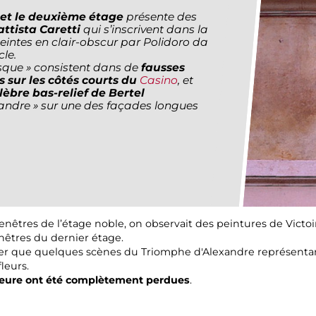
 et le deuxième étage
présente des
ttista Caretti
qui s’inscrivent dans la
eintes en clair-obscur par Polidoro da
le.
esque » consistent dans de
fausses
 sur les côtés courts du
Casino
, et
lèbre bas-relief de Bertel
andre » sur une des façades longues
 fenêtres de l’étage noble, on observait des peintures de Victo
enêtres du dernier étage.
er que quelques scènes du Triomphe d'Alexandre représentant
leurs.
rieure ont été complètement perdues
.