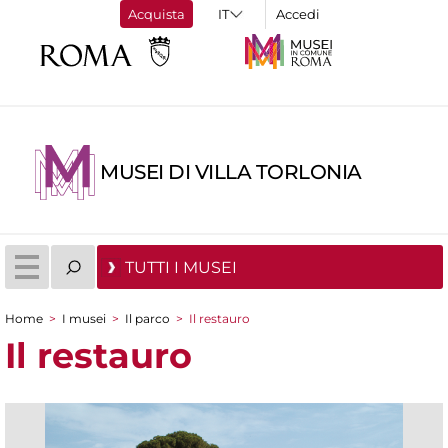
Acquista
Accedi
MUSEI DI VILLA TORLONIA
TUTTI I MUSEI
Home
>
I musei
>
Il parco
>
Il restauro
Tu sei qui
Il restauro