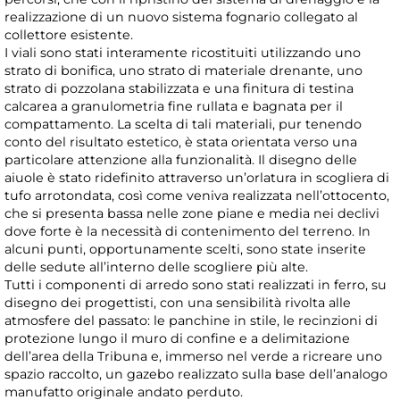
realizzazione di un nuovo sistema fognario collegato al
collettore esistente.
I viali sono stati interamente ricostituiti utilizzando uno
strato di bonifica, uno strato di materiale drenante, uno
strato di pozzolana stabilizzata e una finitura di testina
calcarea a granulometria fine rullata e bagnata per il
compattamento. La scelta di tali materiali, pur tenendo
conto del risultato estetico, è stata orientata verso una
particolare attenzione alla funzionalità. Il disegno delle
aiuole è stato ridefinito attraverso un’orlatura in scogliera di
tufo arrotondata, così come veniva realizzata nell’ottocento,
che si presenta bassa nelle zone piane e media nei declivi
dove forte è la necessità di contenimento del terreno. In
alcuni punti, opportunamente scelti, sono state inserite
delle sedute all’interno delle scogliere più alte.
Tutti i componenti di arredo sono stati realizzati in ferro, su
disegno dei progettisti, con una sensibilità rivolta alle
atmosfere del passato: le panchine in stile, le recinzioni di
protezione lungo il muro di confine e a delimitazione
dell’area della Tribuna e, immerso nel verde a ricreare uno
spazio raccolto, un gazebo realizzato sulla base dell’analogo
manufatto originale andato perduto.