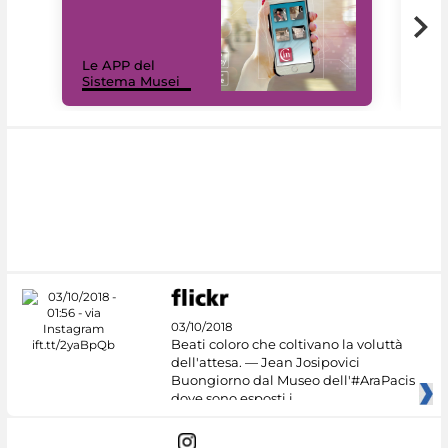
Il 
Le APP del
Mus
Sistema Musei
net
03/10/2018
Beati coloro che coltivano la voluttà
dell'attesa. — Jean Josipovici
Buongiorno dal Museo dell'#AraPacis
dove sono esposti i