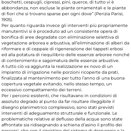
boschetti, cespugli, cipressi, pini, querce, di tutto vi è
abbondanza, non escluse le piante ornamentali e le piante
di fiori che si trovano sparse per ogni dove” (Perizia Parisi,
1905).
Per quanto riguarda invece gli interventi più propriamente
manutentivi si è proceduto ad un consistente opera di
bonifica di aree degradate con eliminazione selettiva di
vegetazione arborea e arbustiva, all’eliminazione di alberi da
riformare e di ceppaie di rigenerazione dei tappeti erbosi
ed alla potatura di riequilibrio delle essenze arboree nonché
di contenimento e sagomatura delle essenze arbustive.
A tutto ciò va aggiunta la realizzazione ex novo di un
impianto di irrigazione nelle porzioni ricoperte da prati,
finalizzata al mantenimento per tutto l’anno di una buona
copertura vegetale evitando, nello stesso tempo, un
eccessivo compattamento dei terreni.
Per i percorsi esistenti, che risultavano in condizioni di
assoluto degrado al punto da far risultare illeggibile il
disegno planimetrico complessivo, sono stati previsti
interventi di adeguamento strutturale e funzionale. Le
problematiche relative al deflusso della acque sono state
affrontate sia ridisegnando a schiena d’asino il profilo dei
percorsi, che con il ripristino del sistema di drenaggio e la