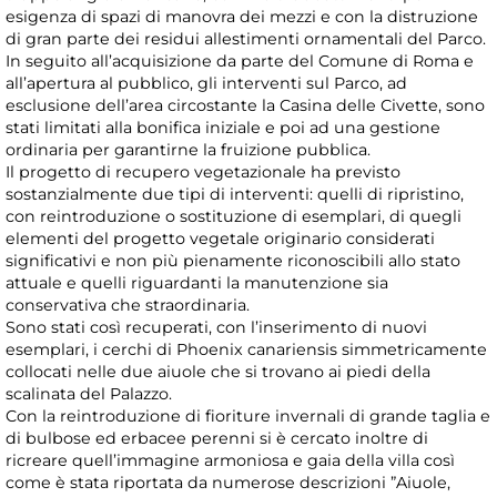
esigenza di spazi di manovra dei mezzi e con la distruzione
di gran parte dei residui allestimenti ornamentali del Parco.
In seguito all’acquisizione da parte del Comune di Roma e
all’apertura al pubblico, gli interventi sul Parco, ad
esclusione dell’area circostante la Casina delle Civette, sono
stati limitati alla bonifica iniziale e poi ad una gestione
ordinaria per garantirne la fruizione pubblica.
Il progetto di recupero vegetazionale ha previsto
sostanzialmente due tipi di interventi: quelli di ripristino,
con reintroduzione o sostituzione di esemplari, di quegli
elementi del progetto vegetale originario considerati
significativi e non più pienamente riconoscibili allo stato
attuale e quelli riguardanti la manutenzione sia
conservativa che straordinaria.
Sono stati così recuperati, con l’inserimento di nuovi
esemplari, i cerchi di Phoenix canariensis simmetricamente
collocati nelle due aiuole che si trovano ai piedi della
scalinata del Palazzo.
Con la reintroduzione di fioriture invernali di grande taglia e
di bulbose ed erbacee perenni si è cercato inoltre di
ricreare quell’immagine armoniosa e gaia della villa così
come è stata riportata da numerose descrizioni ”Aiuole,