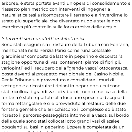
arboree, è stata portata avanti un’opera di consolidamento e
riassetto planimetrico con interventi di ingegneria
naturalistica tesi a ricompattare il terreno e a rinverdirne lo
strato più superficiale, che diventato nudo e sterile non
esercitava più controllo sulla forza erosiva delle acque.
Interventi sui manufatti architettonici
Sono stati eseguiti sia il restauro della Tribuna con Fontana,
menzionata nella Perizia Parisi come “una colossale
giardiniera“ composta da lastre in peperino e decorata “a
stagione opportuna di vasi contenenti piante di fiori più
variopinti” ed il recupero della “grande vasca” ottocentesca,
posta davanti al prospetto meridionale del Casino Nobile.
Per la Tribuna si è provveduto a consolidare i muri di
sostegno e a ricostruire i ripiani in peperino su cui sono
stati ricollocati grandi vasi di viburni, mentre nel caso della
fontana è stato riportato alla luce uno specchio d’acqua di
forma rettangolare e si è provveduto al restauro delle due
fontane gemelle che arricchiscono il complesso ed è stato
ricreato il percorso-passeggiata intorno alla vasca, sul bordo
della quale sono stati collocati otto grandi vasi di azalee
poggianti su basi in peperino. L’opera è completata da un