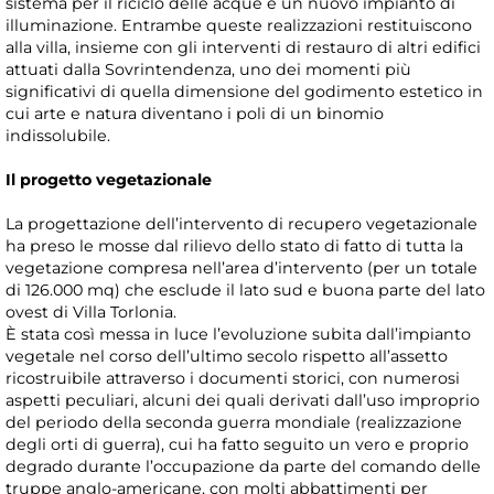
sistema per il riciclo delle acque e un nuovo impianto di
illuminazione. Entrambe queste realizzazioni restituiscono
alla villa, insieme con gli interventi di restauro di altri edifici
attuati dalla Sovrintendenza, uno dei momenti più
significativi di quella dimensione del godimento estetico in
cui arte e natura diventano i poli di un binomio
indissolubile.
Il progetto vegetazionale
La progettazione dell’intervento di recupero vegetazionale
ha preso le mosse dal rilievo dello stato di fatto di tutta la
vegetazione compresa nell’area d’intervento (per un totale
di 126.000 mq) che esclude il lato sud e buona parte del lato
ovest di Villa Torlonia.
È stata così messa in luce l’evoluzione subita dall’impianto
vegetale nel corso dell’ultimo secolo rispetto all’assetto
ricostruibile attraverso i documenti storici, con numerosi
aspetti peculiari, alcuni dei quali derivati dall’uso improprio
del periodo della seconda guerra mondiale (realizzazione
degli orti di guerra), cui ha fatto seguito un vero e proprio
degrado durante l’occupazione da parte del comando delle
truppe anglo-americane, con molti abbattimenti per