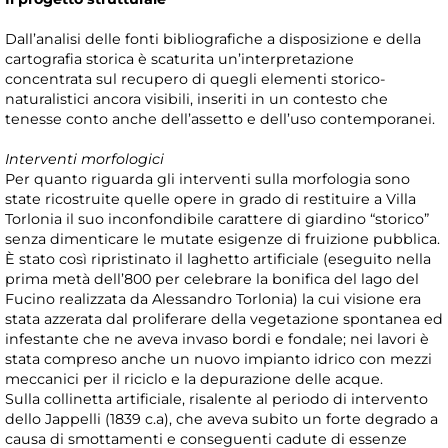
Dall’analisi delle fonti bibliografiche a disposizione e della
cartografia storica è scaturita un’interpretazione
concentrata sul recupero di quegli elementi storico-
naturalistici ancora visibili, inseriti in un contesto che
tenesse conto anche dell’assetto e dell’uso contemporanei.
Interventi morfologici
Per quanto riguarda gli interventi sulla morfologia sono
state ricostruite quelle opere in grado di restituire a Villa
Torlonia il suo inconfondibile carattere di giardino “storico”
senza dimenticare le mutate esigenze di fruizione pubblica.
È stato così ripristinato il laghetto artificiale (eseguito nella
prima metà dell’800 per celebrare la bonifica del lago del
Fucino realizzata da Alessandro Torlonia) la cui visione era
stata azzerata dal proliferare della vegetazione spontanea ed
infestante che ne aveva invaso bordi e fondale; nei lavori è
stata compreso anche un nuovo impianto idrico con mezzi
meccanici per il riciclo e la depurazione delle acque.
Sulla collinetta artificiale, risalente al periodo di intervento
dello Jappelli (1839 c.a), che aveva subito un forte degrado a
causa di smottamenti e conseguenti cadute di essenze