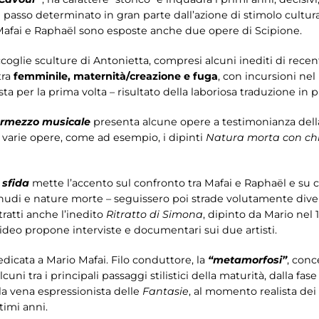
 passo determinato in gran parte dall’azione di stimolo culturale
 Mafai e Raphaël sono esposte anche due opere di Scipione.
accoglie sculture di Antonietta, compresi alcuni inediti di rece
tra
femminile, maternità/creazione e fuga
, con incursioni nel
ta per la prima volta – risultato della laboriosa traduzione in p
ermezzo musicale
presenta alcune opere a testimonianza dell
n varie opere, come ad esempio, i dipinti
Natura morta con ch
 sfida
mette l’accento sul confronto tra Mafai e Raphaël e su
ti, nudi e nature morte – seguissero poi strade volutamente dive
itratti anche l’inedito
Ritratto di Simona
, dipinto da Mario nel 
 video propone interviste e documentari sui due artisti.
edicata a Mario Mafai. Filo conduttore, la
“metamorfosi”
, conc
alcuni tra i principali passaggi stilistici della maturità, dalla fas
lla vena espressionista delle
Fantasie
, al momento realista dei
timi anni.