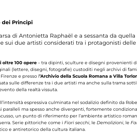
 dei Principi
rsa di Antonietta Raphaël e a sessanta da quella 
sui due artisti considerati tra i protagonisti delle
i oltre 100 opere
– tra dipinti, sculture e disegni provenienti d
nali (lettere, disegni, fotografie) custoditi negli archivi di fami
 Firenze e presso l
’Archivio della Scuola Romana a Villa Torlo
ata sulle differenze tra i due artisti ma anche sulla trama sotti
vento della realtà vissuta.
dall’intensità espressiva culminata nel sodalizio definito da Rob
paralleli ma spesso anche divergenti, fortemente condizionati 
cusso, un punto di riferimento per l’ambiente artistico roma
erra. Serie pittoriche come i
Fiori secchi
, le
Demolizioni
, le
Fa
co e antiretorico della cultura italiana.