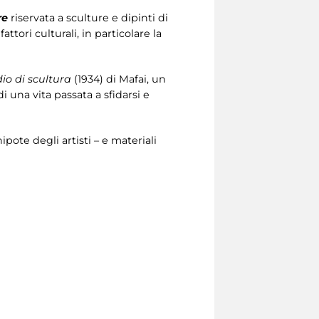
re
riservata a sculture e dipinti di
tori culturali, in particolare la
dio di scultura
(1934) di Mafai, un
i una vita passata a sfidarsi e
nipote degli artisti – e materiali