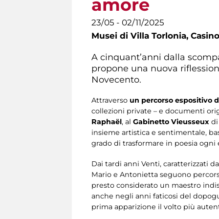
amore
23/05 - 02/11/2025
Musei di Villa Torlonia,
Casino
A cinquant’anni dalla scompa
propone una nuova riflessione 
Novecento.
Attraverso
un percorso espositivo d
collezioni private – e documenti origi
Raphaël
, al
Gabinetto Vieusseux
di
insieme artistica e sentimentale, bas
grado di trasformare in poesia ogni e
Dai tardi anni Venti, caratterizzati 
Mario e Antonietta seguono percorsi 
presto considerato un maestro indis
anche negli anni faticosi del dopogu
prima apparizione il volto più autenti