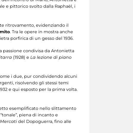
 e pittorico svolto dalla Raphaël, i
nte ritrovamento, evidenziando il
mito
. Tra le opere in mostra anche
ietra porfirica di un gesso del 1936.
a passione condivisa da Antonietta
itarra
(1928) e
La lezione di piano
 come i due, pur condividendo alcuni
rgenti, risolvendo gli stessi temi
1932 e qui esposto per la prima volta.
etto esemplificato nello slittamento
e “tonale”, piena di incanto e
Mercati
del Dopoguerra, fino alle