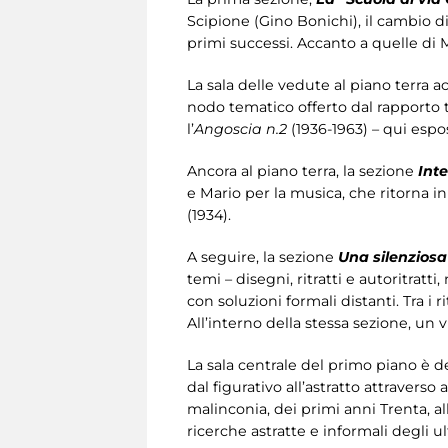
Scipione (Gino Bonichi), il cambio di
primi successi. Accanto a quelle di
La sala delle vedute al piano terra 
nodo tematico offerto dal rapporto 
l’
Angoscia n.2
(1936-1963) – qui espos
Ancora al piano terra, la sezione
Int
e Mario per la musica, che ritorna i
(1934).
A seguire, la sezione
Una silenziosa
temi – disegni, ritratti e autoritrat
con soluzioni formali distanti. Tra i r
All’interno della stessa sezione, un
La sala centrale del primo piano è d
dal figurativo all’astratto attraverso 
malinconia, dei primi anni Trenta, a
ricerche astratte e informali degli ul