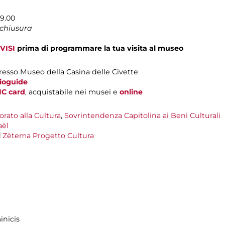
19.00
 chiusura
VISI
prima di programmare la tua visita al museo
resso Museo della Casina delle Civette
dioguide
IC card
, acquistabile nei musei e
online
rato alla Cultura
,
Sovrintendenza Capitolina ai Beni Culturali
ël
i
Zètema Progetto Cultura
inicis