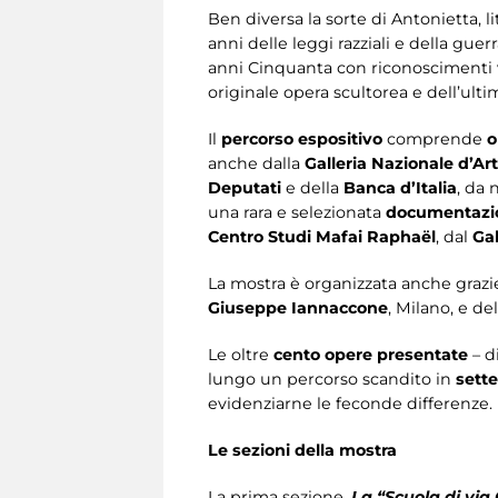
Ben diversa la sorte di Antonietta, l
anni delle leggi razziali e della guer
anni Cinquanta con riconoscimenti vi
originale opera scultorea e dell’ulti
Il
percorso espositivo
comprende
o
anche dalla
Galleria Nazionale d’
Deputati
e della
Banca d’Italia
, da
una rara e selezionata
documentazion
Centro Studi Mafai Raphaël
, dal
Ga
La mostra è organizzata anche grazie
Giuseppe Iannaccone
, Milano, e de
Le oltre
cento opere presentate
– d
lungo un percorso scandito in
sett
evidenziarne le feconde differenze.
Le sezioni della mostra
La prima sezione,
La “Scuola di via