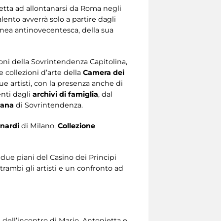
tretta ad allontanarsi da Roma negli
talento avverrà solo a partire dagli
linea antinovecentesca, della sua
ioni della Sovrintendenza Capitolina,
le collezioni d’arte della
Camera dei
e artisti, con la presenza anche di
enti dagli
archivi di famiglia
, dal
mana
di Sovrintendenza.
nardi
di Milano,
Collezione
 due piani del Casino dei Principi
trambi gli artisti e un confronto ad
i, dell’incontro di Mario, Antonietta e