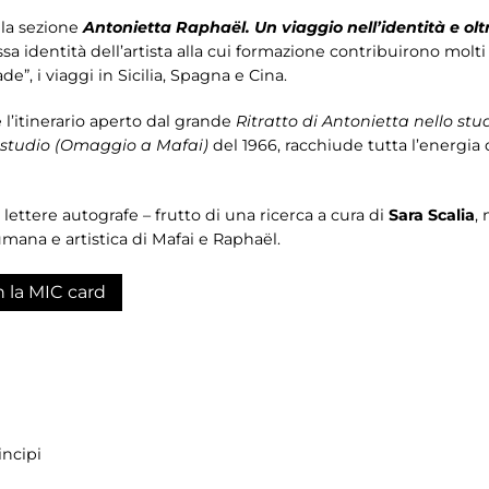
 la sezione
Antonietta Raphaël. Un viaggio nell’identità e olt
 identità dell’artista alla cui formazione contribuirono molti fat
e”, i viaggi in Sicilia, Spagna e Cina.
e l’itinerario aperto dal grande
Ritratto di Antonietta nello stu
 studio (Omaggio a Mafai)
del 1966, racchiude tutta l’energia d
 lettere autografe – frutto di una ricerca a cura di
Sara Scalia
, 
umana e artistica di Mafai e Raphaël.
n la MIC card
incipi