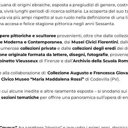
ituana di origini ebraiche, esposta a pregiudizi di genere, cos
ra, vivrà lunghi periodi di ricerca solitaria. La scoperta del suo 
a via più ampi rispetto al suo ruolo nella definizione di una 
ma accesa e felice stagione pittorica negli anni Sessanta.
pere pittoriche e scultoree
provenienti, oltre che dalle collez
Arte Moderna e Contemporanea
, dai
Musei Civici Fiorentini
, dal
 numerose
collezioni private
e dalle
collezioni degli eredi
dei du
e originale formata da lettere, disegni, fotografie
, proveni
binetto Vieusseux
di Firenze e dall’
Archivio della Scuola Ro
 alla collaborazione di:
Collezione Augusto e Francesca Giova
l
Civico Museo “Maria Maddalena Rossi”
di Codevilla (PV).
i cui alcune inedite e altre raramente esposte – si snodano sui
e sezioni tematiche
per offrire una panoramica sull’opera di en
 Cavour”
, ha carattere “storico” e inquadra i primi anni, decisiv