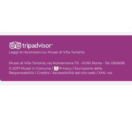
Leggi le recensioni su:
Musei di Villa Torlonia
Musei di Villa Torlonia, via Nomentana 70 - 00161 Roma - Tel. 060608
© 2017 Musei in Comune
/
Privacy
/
Esclusione delle
Responsabilità
/
Credits
/
Accessibilità del sito web
/
XML-rss