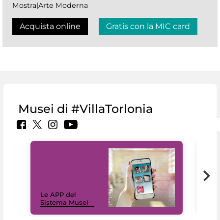
Mostra|Arte Moderna
Acquista online
Gratis con la MIC card
Musei di #VillaTorlonia
Il 
Le APP del
Mus
Sistema Musei
net