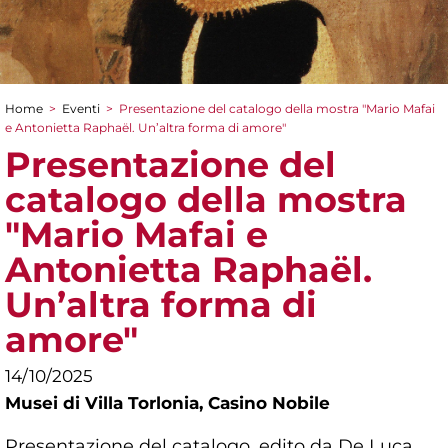
Home
>
Eventi
>
Presentazione del catalogo della mostra "Mario Mafai
Tu sei qui
e Antonietta Raphaël. Un’altra forma di amore"
Presentazione del
catalogo della mostra
"Mario Mafai e
Antonietta Raphaël.
Un’altra forma di
amore"
14/10/2025
Musei di Villa Torlonia,
Casino Nobile
Presentazione del catalogo, edito da De Luca