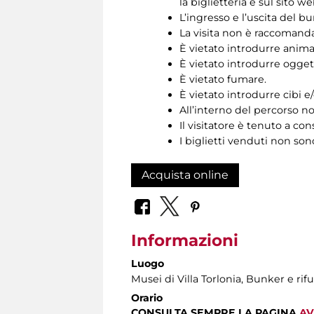
la biglietteria e sul sito we
L’ingresso e l’uscita del b
La visita non è raccomandat
È vietato introdurre animal
È vietato introdurre oggett
È vietato fumare.
È vietato introdurre cibi 
All’interno del percorso no
Il visitatore è tenuto a cons
I biglietti venduti non son
Acquista online
Informazioni
Luogo
Musei di Villa Torlonia
, Bunker e rifu
Orario
CONSULTA SEMPRE LA PAGINA
AV