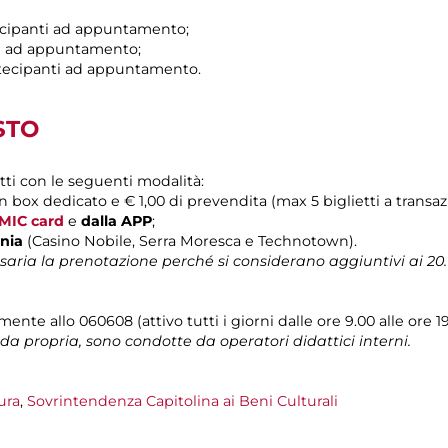
tecipanti ad appuntamento;
ti ad appuntamento;
rtecipanti ad appuntamento.
STO
tti con le seguenti modalità:
on box dedicato e € 1,00 di prevendita (max 5 biglietti a transaz
MIC card
e
dalla APP
;
onia
(Casino Nobile, Serra Moresca e Technotown).
ria la prenotazione perché si considerano aggiuntivi ai 20. Il
nte allo 060608 (attivo tutti i giorni dalle ore 9.00 alle ore 19
ida propria, sono condotte da operatori didattici interni.
ura
,
Sovrintendenza Capitolina ai Beni Culturali