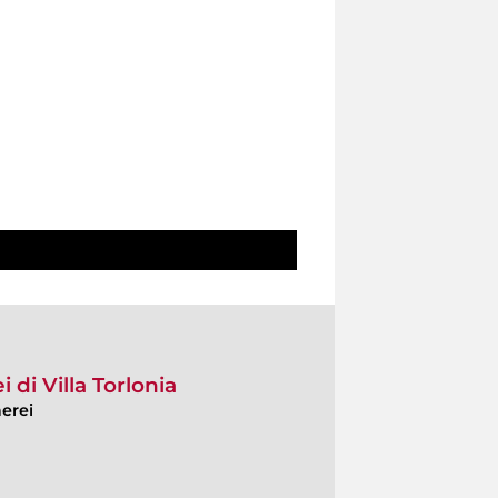
i di Villa Torlonia
aerei