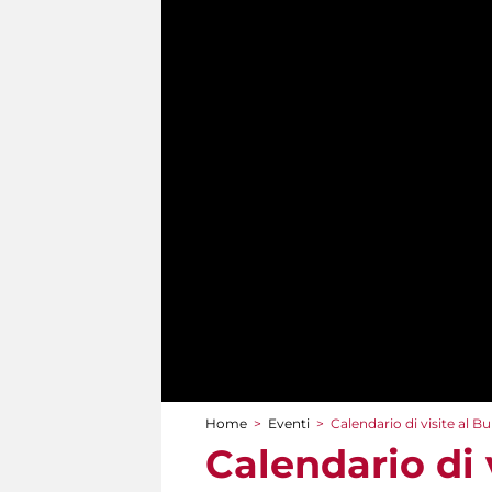
Home
>
Eventi
>
Calendario di visite al
Tu sei qui
Calendario di