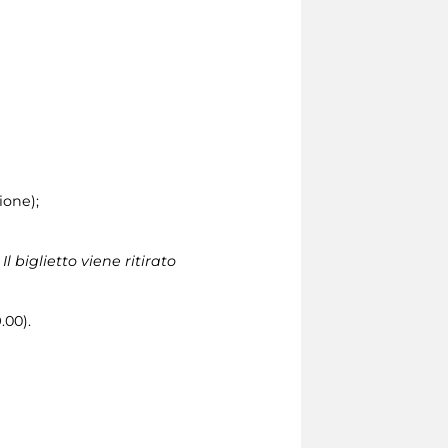
ione);
 biglietto viene ritirato
.00).