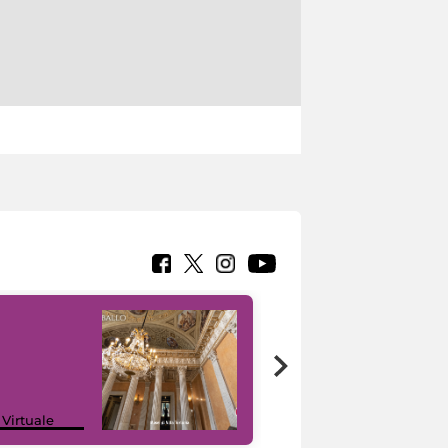
 Virtuale
I like MiC