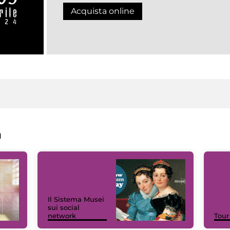
Acquista online
a
Il Sistema Musei
sui social
network
Tour