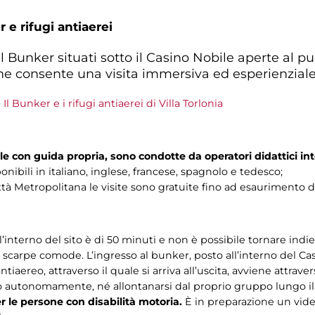
 e rifugi antiaerei
 al Bunker situati sotto il Casino Nobile aperte al 
e consente una visita immersiva ed esperienziale
>
Il Bunker e i rifugi antiaerei di Villa Torlonia
lle con guida propria, sono condotte da operatori didattici int
onibili in italiano, inglese, francese, spagnolo e tedesco;
tà Metropolitana le visite sono gratuite fino ad esaurimento de
interno del sito è di 50 minuti e non è possibile tornare indie
carpe comode. L’ingresso al bunker, posto all’interno del Cas
antiaereo, attraverso il quale si arriva all’uscita, avviene attraver
to autonomamente, né allontanarsi dal proprio gruppo lungo il
er le persone con disabilità motoria.
È in preparazione un video