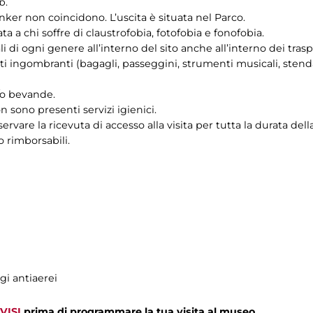
b.
unker non coincidono. L’uscita è situata nel Parco.
a a chi soffre di claustrofobia, fotofobia e fonofobia.
i di ogni genere all’interno del sito anche all’interno dei trasp
i ingombranti (bagagli, passeggini, strumenti musicali, stendar
e/o bevande.
n sono presenti servizi igienici.
ervare la ricevuta di accesso alla visita per tutta la durata della
o rimborsabili.
gi antiaerei
VISI
prima di programmare la tua visita al museo