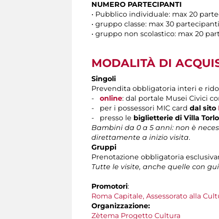
NUMERO PARTECIPANTI
• Pubblico individuale: max 20 par
• gruppo classe: max 30 partecipan
• gruppo non scolastico: max 20 pa
MODALITÀ DI ACQUI
Singoli
Prevendita obbligatoria interi e rido
-
online
: dal portale Musei Civici c
- per i possessori MIC card
dal sito
- presso le
biglietterie di Villa Torl
Bambini da 0 a 5 anni: non è necessa
direttamente a inizio visita
.
Gruppi
Prenotazione obbligatoria esclusivame
Tutte le visite, anche quelle con gu
Promotori
:
Roma Capitale, Assessorato alla Cult
Organizzazione:
Zètema Progetto Cultura