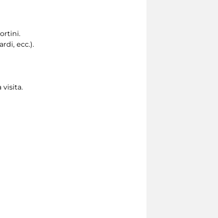
ortini.
di, ecc.).
 visita.