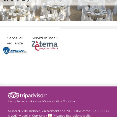
Scopri di più
Servizi di
Servizi museali
Vigilanza
Leggi le recensioni su:
Musei di Villa Torlonia
Musei di Villa Torlonia, via Nomentana 70 - 00161 Roma - Tel. 060608
© 2017 Musei in Comune
/
Privacy
/
Esclusione delle