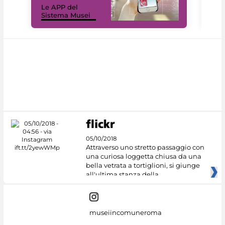
Le APP del
Mus
Sistema Musei
net
05/10/2018
Attraverso uno stretto passaggio con
una curiosa loggetta chiusa da una
bella vetrata a tortiglioni, si giunge
all'ultima stanza della
museiincomuneroma