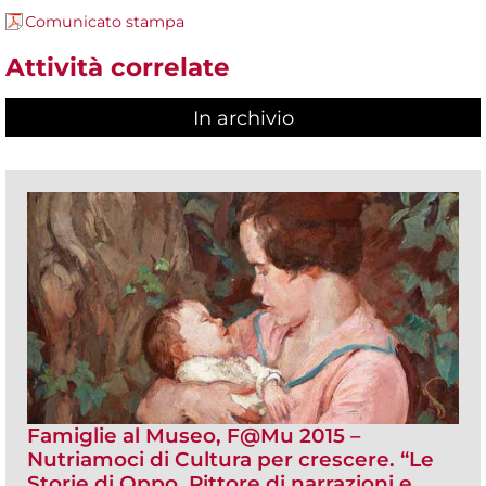
Comunicato stampa
Attività correlate
In archivio
Famiglie al Museo, F@Mu 2015 –
Nutriamoci di Cultura per crescere. “Le
Storie di Oppo. Pittore di narrazioni e