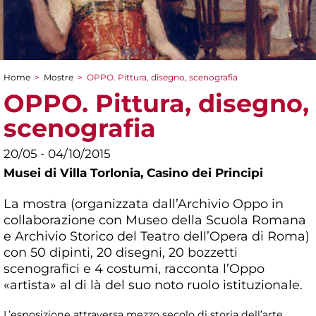
Home
>
Mostre
>
OPPO. Pittura, disegno, scenografia
Tu sei qui
OPPO. Pittura, disegno,
scenografia
20/05 - 04/10/2015
Musei di Villa Torlonia,
Casino dei Principi
La mostra (organizzata dall’Archivio Oppo in
collaborazione con Museo della Scuola Romana
e Archivio Storico del Teatro dell’Opera di Roma)
con 50 dipinti, 20 disegni, 20 bozzetti
scenografici e 4 costumi, racconta l’Oppo
«artista» al di là del suo noto ruolo istituzionale.
L’esposizione attraversa mezzo secolo di storia dell’arte