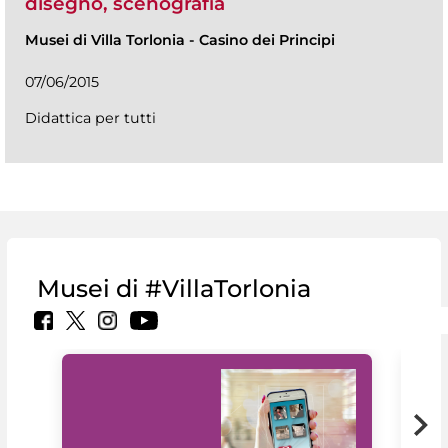
disegno, scenografia
Musei di Villa Torlonia
-
Casino dei Principi
07/06/2015
Didattica per tutti
Musei di #VillaTorlonia
Il 