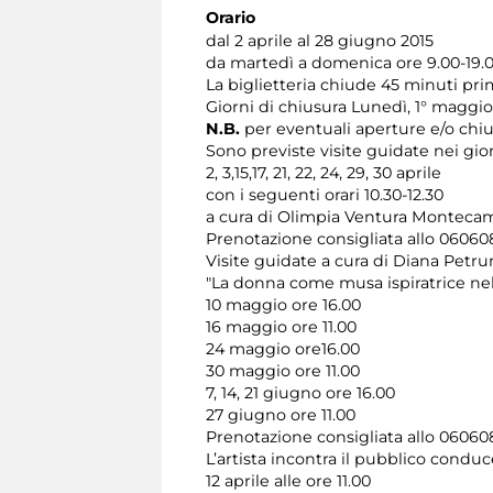
Orario
dal 2 aprile al 28 giugno 2015
da martedì a domenica ore 9.00-19.
La biglietteria chiude 45 minuti pr
Giorni di chiusura Lunedì, 1° maggio
N.B.
per eventuali aperture e/o chiu
Sono previste visite guidate nei gio
2, 3,15,17, 21, 22, 24, 29, 30 aprile
con i seguenti orari 10.30-12.30
a cura di Olimpia Ventura Monteca
Prenotazione consigliata allo 0606
Visite guidate a cura di Diana Petr
"La donna come musa ispiratrice nel
10 maggio ore 16.00
16 maggio ore 11.00
24 maggio ore16.00
30 maggio ore 11.00
7, 14, 21 giugno ore 16.00
27 giugno ore 11.00
Prenotazione consigliata allo 0606
L’artista incontra il pubblico conduc
12 aprile alle ore 11.00