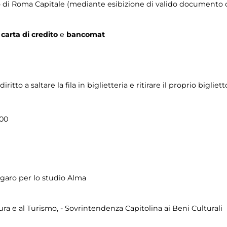
orio di Roma Capitale (mediante esibizione di valido documento c
n
carta di credito
e
bancomat
to a saltare la fila in biglietteria e ritirare il proprio bigliett
.00
ngaro per lo studio Alma
ura e al Turismo, - Sovrintendenza Capitolina ai Beni Culturali