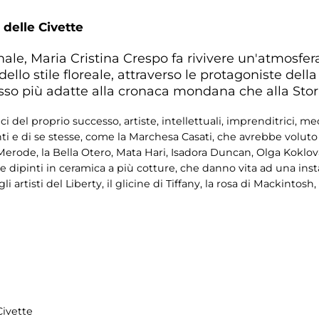
 delle Civette
onale, Maria Cristina Crespo fa rivivere un'atmosfer
dello stile floreale, attraverso le protagoniste del
sso più adatte alla cronaca mondana che alla Stor
 del proprio successo, artiste, intellettuali, imprenditrici, me
i e di se stesse, come la Marchesa Casati, che avrebbe voluto 
Merode, la Bella Otero, Mata Hari, Isadora Duncan, Olga Koklova
ti e dipinti in ceramica a più cotture, che danno vita ad una ins
i artisti del Liberty, il glicine di Tiffany, la rosa di Mackintosh, 
Civette