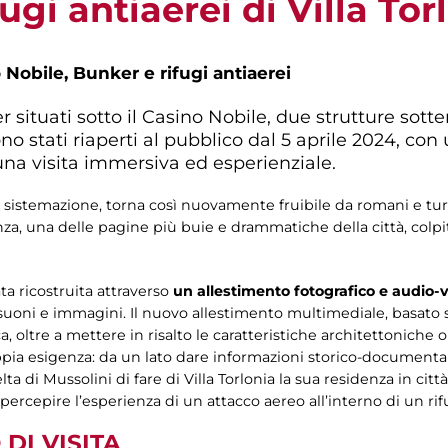
ugi antiaerei di Villa Tor
 Nobile, Bunker e rifugi antiaerei
er situati sotto il Casino Nobile, due strutture sott
 stati riaperti al pubblico dal 5 aprile 2024, co
na visita immersiva ed esperienziale.
 sistemazione, torna così nuovamente fruibile da romani e turi
tanza, una delle pagine più buie e drammatiche della città, col
a ricostruita attraverso
un allestimento fotografico e audio-v
 suoni e immagini. Il nuovo allestimento multimediale, basato 
 oltre a mettere in risalto le caratteristiche architettoniche 
pia esigenza: da un lato dare informazioni storico-documenta
di Mussolini di fare di Villa Torlonia la sua residenza in città, d
percepire l’esperienza di un attacco aereo all’interno di un rif
DI VISITA