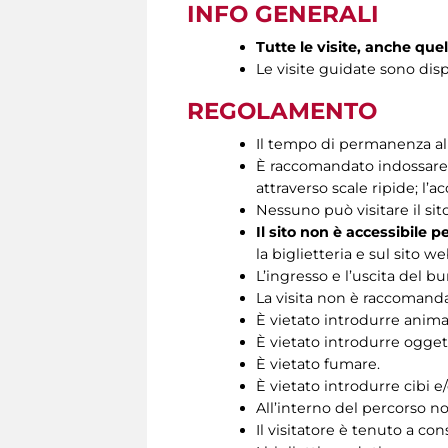
INFO GENERALI
Tutte le visite, anche que
Le visite guidate sono disp
REGOLAMENTO
Il tempo di permanenza all’
È raccomandato indossare s
attraverso scale ripide; l’ac
Nessuno può visitare il si
Il sito non è accessibile p
la biglietteria e sul sito we
L’ingresso e l’uscita del b
La visita non è raccomandat
È vietato introdurre animal
È vietato introdurre oggett
È vietato fumare.
È vietato introdurre cibi 
All’interno del percorso no
Il visitatore è tenuto a cons