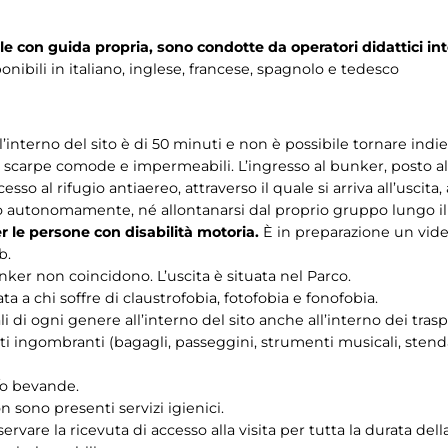
lle con guida propria, sono condotte da operatori didattici int
onibili in italiano, inglese, francese, spagnolo e tedesco
interno del sito è di 50 minuti e non è possibile tornare indie
carpe comode e impermeabili. L’ingresso al bunker, posto all
cesso al rifugio antiaereo, attraverso il quale si arriva all’uscita
to autonomamente, né allontanarsi dal proprio gruppo lungo il
er le persone con disabilità motoria.
È in preparazione un video
b.
unker non coincidono. L’uscita è situata nel Parco.
a a chi soffre di claustrofobia, fotofobia e fonofobia.
i di ogni genere all’interno del sito anche all’interno dei trasp
i ingombranti (bagagli, passeggini, strumenti musicali, stendar
e/o bevande.
n sono presenti servizi igienici.
ervare la ricevuta di accesso alla visita per tutta la durata della