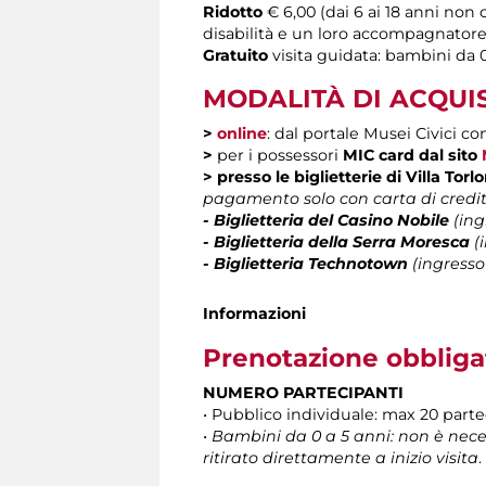
Ridotto
€ 6,00 (dai 6 ai 18 anni non
disabilità e un loro accompagnatore
Gratuito
visita guidata: bambini da 0
MODALITÀ DI ACQUI
>
online
: dal portale Musei Civici co
>
per i possessori
MIC card
dal sito
>
presso le biglietterie di Villa Tor
pagamento solo con carta di credi
- Biglietteria del Casino Nobile
(ing
- Biglietteria della Serra Moresca
(i
- Biglietteria Technotown
(ingresso
Informazioni
Prenotazione obbliga
NUMERO PARTECIPANTI
• Pubblico individuale: max 20 par
•
Bambini da 0 a 5 anni: non è neces
ritirato direttamente a inizio visita
.