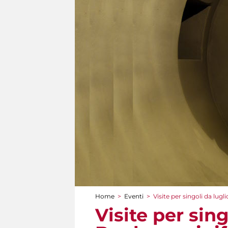
Home
>
Eventi
>
Visite per singoli da lugl
Tu sei qui
Visite per sin