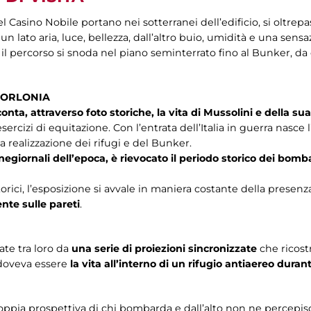
l Casino Nobile portano nei sotterranei dell’edificio, si oltrep
un lato aria, luce, bellezza, dall’altro buio, umidità e una sens
 il percorso si snoda nel piano seminterrato fino al Bunker, da 
 TORLONIA
nta, attraverso foto storiche, la vita di Mussolini e della sua
 esercizi di equitazione. Con l’entrata dell’Italia in guerra nasc
la realizzazione dei rifugi e del Bunker.
cinegiornali dell’epoca, è rievocato il periodo storico dei b
orici, l’esposizione si avvale in maniera costante della presenz
te sulle pareti
.
te tra loro da
una serie di proiezioni sincronizzate
che ricos
 doveva essere
la vita all’interno di un rifugio antiaereo du
oppia prospettiva di chi bombarda e dall’alto non ne percepisce 