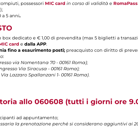
 compiuti, possessori
MIC card
in corso di validità
e
RomaPass
);
 a 5 anni
.
STO
n box dedicato e € 1,00 di prevendita (max 5 biglietti a transaz
MIC card
e
dalla APP
.
lonia fino a esaurimento posti;
preacquisto con diritto di prevend
to
:
resso via Nomentana 70 - 00161 Roma);
ngresso Via Siracusa - 00161 Roma);
 Via Lazzaro Spallanzani 1- 00161 Roma).
toria allo 060608
(tutti i giorni ore 9.
tecipanti ad appuntamento;
saria la prenotazione perché si considerano aggiuntivi ai 20 p