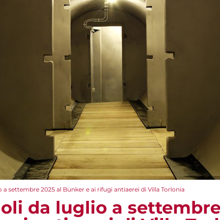
io a settembre 2025 al Bunker e ai rifugi antiaerei di Villa Torlonia
goli da luglio a settembr