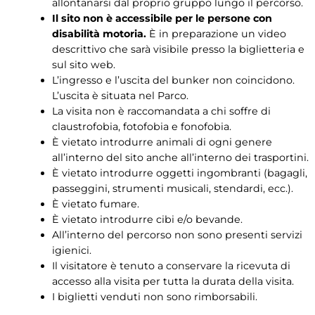
allontanarsi dal proprio gruppo lungo il percorso.
Il sito non è accessibile per le persone con
disabilità motoria.
È in preparazione un video
descrittivo che sarà visibile presso la biglietteria e
sul sito web.
L’ingresso e l’uscita del bunker non coincidono.
L’uscita è situata nel Parco.
La visita non è raccomandata a chi soffre di
claustrofobia, fotofobia e fonofobia.
È vietato introdurre animali di ogni genere
all’interno del sito anche all’interno dei trasportini.
È vietato introdurre oggetti ingombranti (bagagli,
passeggini, strumenti musicali, stendardi, ecc.).
È vietato fumare.
È vietato introdurre cibi e/o bevande.
All’interno del percorso non sono presenti servizi
igienici.
Il visitatore è tenuto a conservare la ricevuta di
accesso alla visita per tutta la durata della visita.
I biglietti venduti non sono rimborsabili.