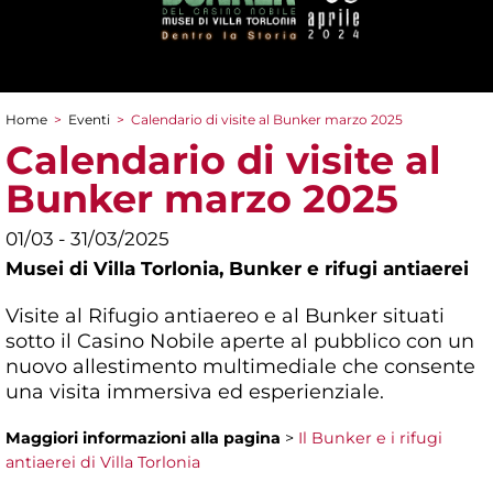
Home
>
Eventi
>
Calendario di visite al Bunker marzo 2025
Tu sei qui
Calendario di visite al
Bunker marzo 2025
01/03 - 31/03/2025
Musei di Villa Torlonia,
Bunker e rifugi antiaerei
Visite al Rifugio antiaereo e al Bunker situati
sotto il Casino Nobile aperte al pubblico con un
nuovo allestimento multimediale che consente
una visita immersiva ed esperienziale.
Maggiori informazioni
alla pagina
>
Il Bunker e i rifugi
antiaerei di Villa Torlonia