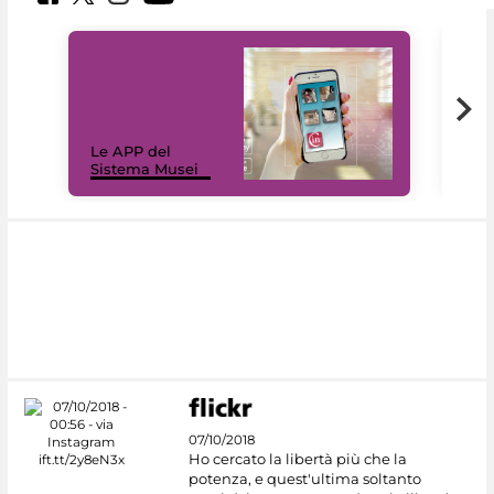
Il 
Le APP del
Mus
Sistema Musei
net
07/10/2018
Ho cercato la libertà più che la
potenza, e quest'ultima soltanto