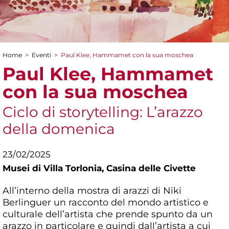
Home
>
Eventi
>
Paul Klee, Hammamet con la sua moschea
Tu sei qui
Paul Klee, Hammamet
con la sua moschea
Ciclo di storytelling: L’arazzo
della domenica
23/02/2025
Musei di Villa Torlonia,
Casina delle Civette
All’interno della mostra di arazzi di Niki
Berlinguer un racconto del mondo artistico e
culturale dell’artista che prende spunto da un
arazzo in particolare e quindi dall’artista a cui