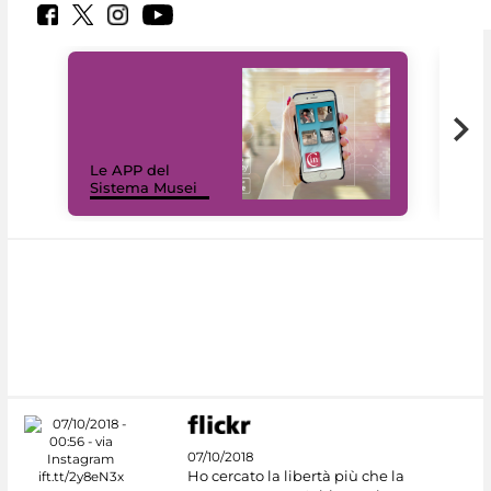
Il 
Le APP del
Mus
Sistema Musei
net
07/10/2018
Ho cercato la libertà più che la