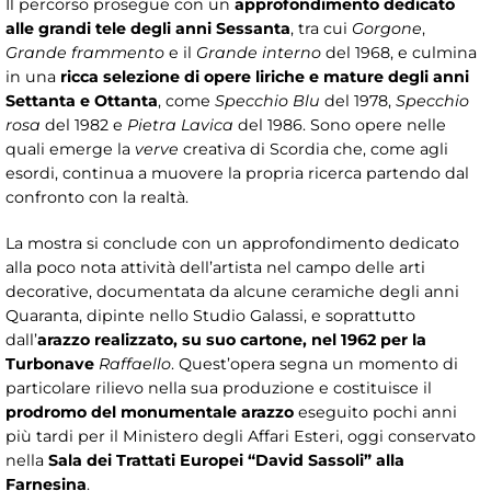
Il percorso prosegue con un
approfondimento dedicato
alle grandi tele degli anni Sessanta
, tra cui
Gorgone
,
Grande frammento
e il
Grande interno
del 1968, e culmina
in una
ricca selezione di opere liriche e mature degli anni
Settanta e Ottanta
, come
Specchio Blu
del 1978,
Specchio
rosa
del 1982 e
Pietra Lavica
del 1986. Sono opere nelle
quali emerge la
verve
creativa di Scordia che, come agli
esordi, continua a muovere la propria ricerca partendo dal
confronto con la realtà.
La mostra si conclude con un approfondimento dedicato
alla poco nota attività dell’artista nel campo delle arti
decorative, documentata da alcune ceramiche degli anni
Quaranta, dipinte nello Studio Galassi, e soprattutto
dall’
arazzo realizzato, su suo cartone, nel 1962 per la
Turbonave
Raffaello
. Quest’opera segna un momento di
particolare rilievo nella sua produzione e costituisce il
prodromo del monumentale arazzo
eseguito pochi anni
più tardi per il Ministero degli Affari Esteri, oggi conservato
nella
Sala dei Trattati Europei “David Sassoli” alla
Farnesina
.