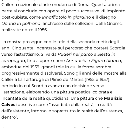
Galleria nazionale d’arte moderna di Roma. Questa prima
parte si conclude con opere di poco successive, di impianto
post-cubista, come
Innaffiatoio in giardino
e il disegno
Donna in poltrona
, anch’esso dalle collezioni della Gnamc,
realizzate entro il 1956.
La mostra prosegue con le tele della seconda metà degli
anni Cinquanta, incentrate sul percorso che porterà Scordia
verso l’astrattismo. Si va da
Ruderi nel parco
a
Siesta in
campagna
, fino a opere come
Annuncio
e
Figura bianca
,
ambedue del 1959, grandi tele in cui la forma sembra
progressivamente dissolversi. Sono gli anni delle mostre alla
Galleria La Tartaruga di Plinio de Martiis (1955 e 1957),
periodo in cui Scordia avanza con decisione verso
l’astrazione, elaborando una pittura poetica, colorata e
incantata della realtà quotidiana. Una pittura che
Maurizio
Calvesi
descrive come “assediata dalla realtà, la realtà
dell’esistente, intorno, e soprattutto la realtà dell’esistenza,
dentro”.