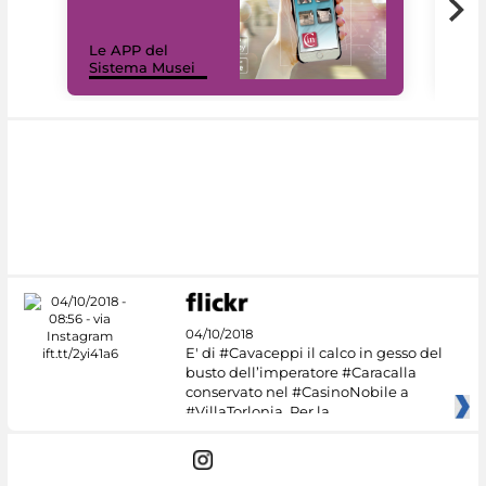
Il 
Le APP del
Mus
Sistema Musei
net
04/10/2018
E' di #Cavaceppi il calco in gesso del
busto dell’imperatore #Caracalla
conservato nel #CasinoNobile a
#VillaTorlonia. Per la