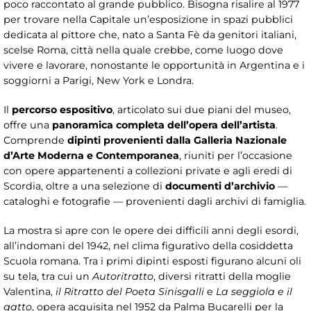
poco raccontato al grande pubblico. Bisogna risalire al 1977
per trovare nella Capitale un’esposizione in spazi pubblici
dedicata al pittore che, nato a Santa Fè da genitori italiani,
scelse Roma, città nella quale crebbe, come luogo dove
vivere e lavorare, nonostante le opportunità in Argentina e i
soggiorni a Parigi, New York e Londra.
Il
percorso espositivo
, articolato sui due piani del museo,
offre una
panoramica completa dell’opera dell’artista
.
Comprende
dipinti provenienti dalla Galleria Nazionale
d’Arte Moderna e Contemporanea
, riuniti per l’occasione
con opere appartenenti a collezioni private e agli eredi di
Scordia, oltre a una selezione di
documenti d’archivio
—
cataloghi e fotografie — provenienti dagli archivi di famiglia.
La mostra si apre con le opere dei difficili anni degli esordi,
all’indomani del 1942, nel clima figurativo della cosiddetta
Scuola romana. Tra i primi dipinti esposti figurano alcuni oli
su tela, tra cui un
Autoritratto
, diversi ritratti della moglie
Valentina,
il Ritratto del Poeta Sinisgalli
e
La seggiola e il
gatto
, opera acquisita nel 1952 da Palma Bucarelli per la