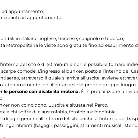
ti ad appuntamento;
rtecipanti ad appuntamento.
onibili in italiano, inglese, francese, spagnolo e tedesco;
tà Metropolitana le visite sono gratuite fino ad esaurimento de
interno del sito è di 50 minuti e non è possibile tornare indie
carpe comode. L’ingresso al bunker, posto all’interno del Cas
antiaereo, attraverso il quale si arriva all’uscita, avviene attraver
to autonomamente, né allontanarsi dal proprio gruppo lungo il
er le persone con disabilità motoria.
È in preparazione un video
b.
unker non coincidono. L’uscita è situata nel Parco.
a a chi soffre di claustrofobia, fotofobia e fonofobia.
i di ogni genere all’interno del sito anche all’interno dei trasp
i ingombranti (bagagli, passeggini, strumenti musicali, stendar