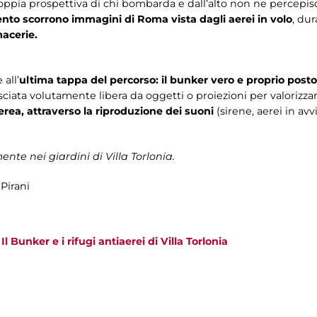
oppia prospettiva di chi bombarda e dall’alto non ne percepisce 
nto scorrono immagini di Roma vista dagli aerei in volo
, du
macerie.
 all’
ultima tappa del percorso: il bunker vero e proprio posto
asciata volutamente libera da oggetti o proiezioni per valorizzar
rea, attraverso la riproduzione dei suoni
(sirene, aerei in av
ente nei giardini di Villa Torlonia.
Pirani
>
Il Bunker e i rifugi antiaerei di Villa Torlonia