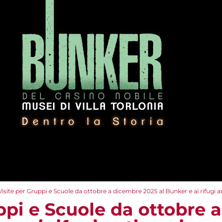
Visite per Gruppi e Scuole da ottobre a dicembre 2025 al Bunker e ai rifugi a
ppi e Scuole da ottobre 