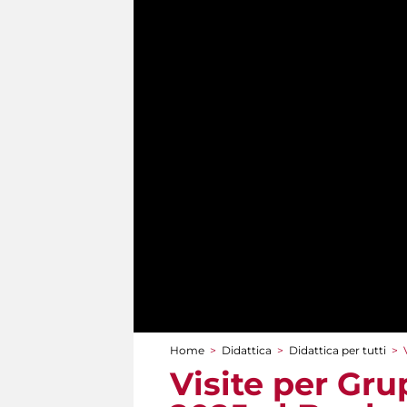
Home
>
Didattica
>
Didattica per tutti
>
Tu sei qui
Visite per Gru