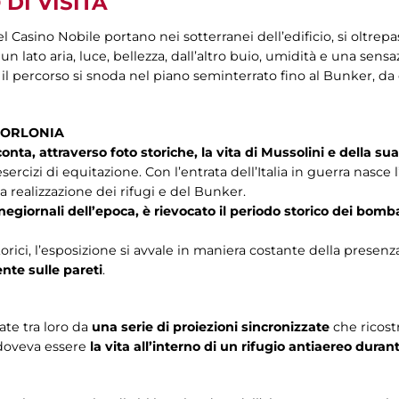
DI VISITA
l Casino Nobile portano nei sotterranei dell’edificio, si oltrep
un lato aria, luce, bellezza, dall’altro buio, umidità e una sens
 il percorso si snoda nel piano seminterrato fino al Bunker, da 
 TORLONIA
nta, attraverso foto storiche, la vita di Mussolini e della sua
 esercizi di equitazione. Con l’entrata dell’Italia in guerra nasc
la realizzazione dei rifugi e del Bunker.
cinegiornali dell’epoca, è rievocato il periodo storico dei b
orici, l’esposizione si avvale in maniera costante della presenz
te sulle pareti
.
te tra loro da
una serie di proiezioni sincronizzate
che ricos
 doveva essere
la vita all’interno di un rifugio antiaereo du