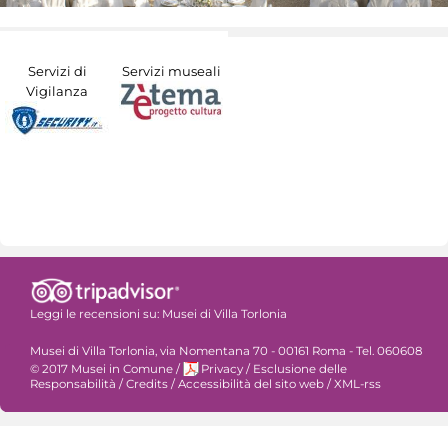
Servizi di
Servizi museali
Vigilanza
Leggi le recensioni su:
Musei di Villa Torlonia
Musei di Villa Torlonia, via Nomentana 70 - 00161 Roma - Tel. 060608
© 2017 Musei in Comune
/
Privacy
/
Esclusione delle
Responsabilità
/
Credits
/
Accessibilità del sito web
/
XML-rss