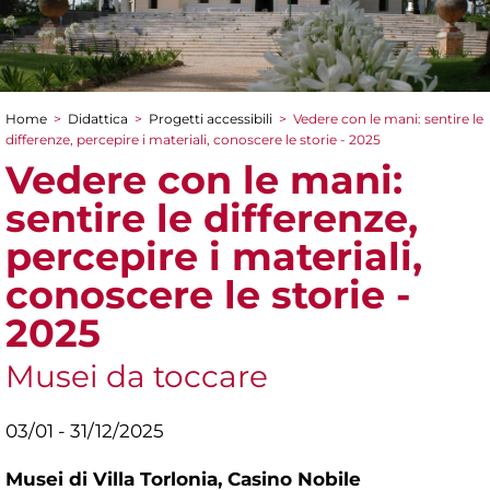
Home
>
Didattica
>
Progetti accessibili
>
Vedere con le mani: sentire le
Tu sei qui
differenze, percepire i materiali, conoscere le storie - 2025
Vedere con le mani:
sentire le differenze,
percepire i materiali,
conoscere le storie -
2025
Musei da toccare
03/01 - 31/12/2025
Musei di Villa Torlonia,
Casino Nobile