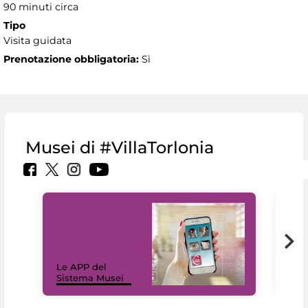
90 minuti circa
Tipo
Visita guidata
Prenotazione obbligatoria:
Sì
Musei di #VillaTorlonia
Il 
Le APP del
Mus
Sistema Musei
net