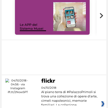
Il 
Le APP del
Mus
Sistema Musei
net
04/10/2018
Al piano terra di #PalazzoPrimoli si
trova una collezione di opere d’arte,
cimeli napoleonici, memorie
familiari. La collezione