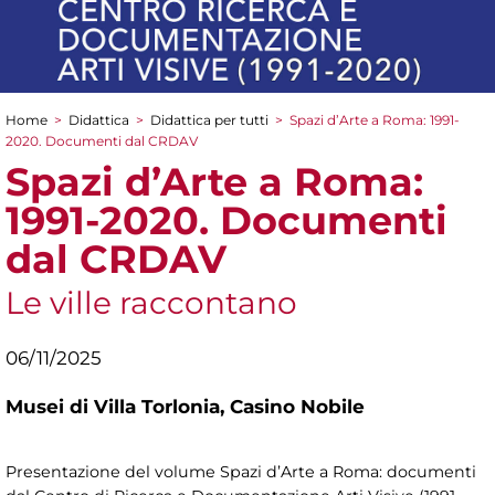
Home
>
Didattica
>
Didattica per tutti
>
Spazi d’Arte a Roma: 1991-
Tu sei qui
2020. Documenti dal CRDAV
Spazi d’Arte a Roma:
1991-2020. Documenti
dal CRDAV
Le ville raccontano
06/11/2025
Musei di Villa Torlonia,
Casino Nobile
Presentazione del volume Spazi d’Arte a Roma: documenti