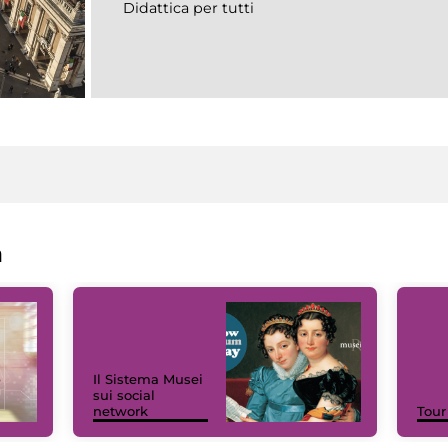
Didattica per tutti
a
Il Sistema Musei
sui social
network
Tour