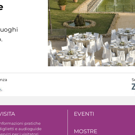
e
 luoghi
.
anza
S
VISITA
EVENTI
Informazioni pratiche
Biglietti e audioguide
MOSTRE
ervizi per i visitatori