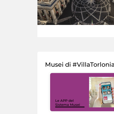
Musei di #VillaTorloni
Le APP del
Sistema Musei