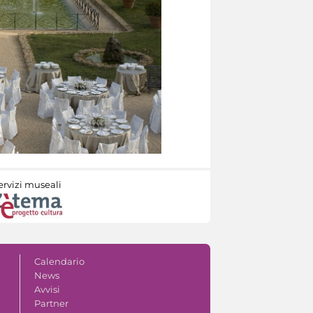
ervizi museali
Calendario
News
Avvisi
Partner