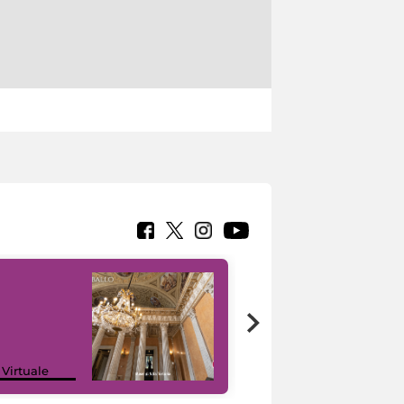
 Virtuale
I like MiC