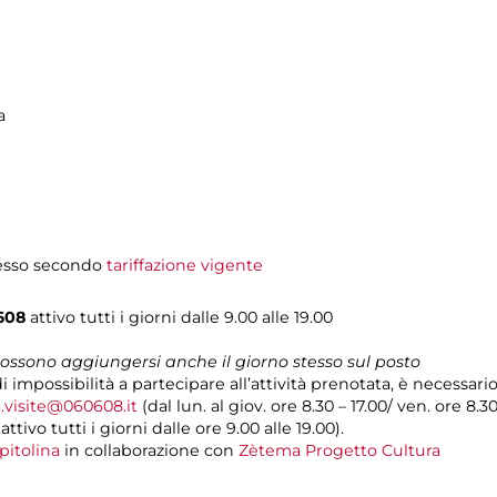
a
gresso secondo
tariffazione vigente
608
attivo tutti i giorni dalle 9.00 alle 19.00
 possono aggiungersi anche il giorno stesso sul posto
i impossibilità a partecipare all’attività prenotata, è necessar
.visite@060608.it
(dal lun. al giov. ore 8.30 – 17.00/ ven. ore 8.3
ivo tutti i giorni dalle ore 9.00 alle 19.00).
pitolina
in collaborazione con
Zètema Progetto Cultura