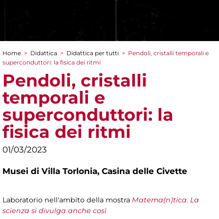
Home
>
Didattica
>
Didattica per tutti
>
Pendoli, cristalli temporali e
Tu sei qui
superconduttori: la fisica dei ritmi
Pendoli, cristalli
temporali e
superconduttori: la
fisica dei ritmi
01/03/2023
Musei di Villa Torlonia,
Casina delle Civette
Laboratorio nell'ambito della mostra
Matema(n)tica. La
scienza si divulga anche così