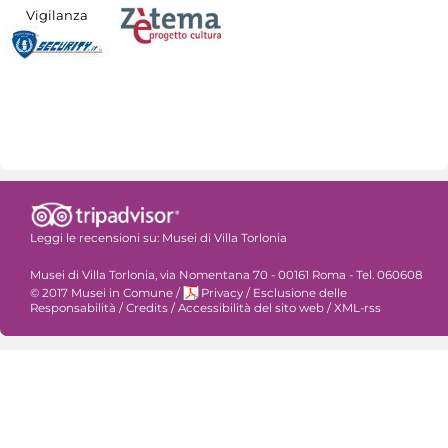
Vigilanza
Leggi le recensioni su:
Musei di Villa Torlonia
Musei di Villa Torlonia, via Nomentana 70 - 00161 Roma - Tel. 060608
© 2017 Musei in Comune
/
Privacy
/
Esclusione delle
Responsabilità
/
Credits
/
Accessibilità del sito web
/
XML-rss