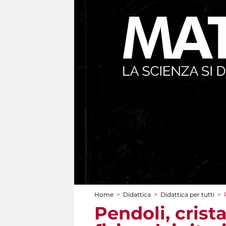
Home
>
Didattica
>
Didattica per tutti
>
Tu sei qui
Pendoli, crist