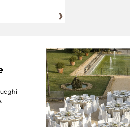
e
 luoghi
.