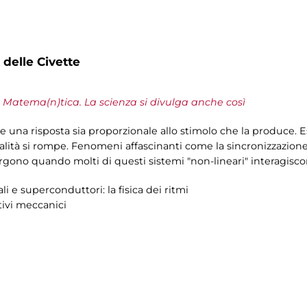
i
 delle Civette
a
Matema(n)tica. La scienza si divulga anche così
he una risposta sia proporzionale allo stimolo che la produce.
tà si rompe. Fenomeni affascinanti come la sincronizzazione 
ergono quando molti di questi sistemi "non-lineari" interagiscon
li e superconduttori: la fisica dei ritmi
tivi meccanici