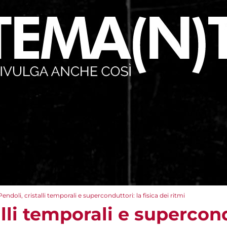
Pendoli, cristalli temporali e superconduttori: la fisica dei ritmi
alli temporali e supercond