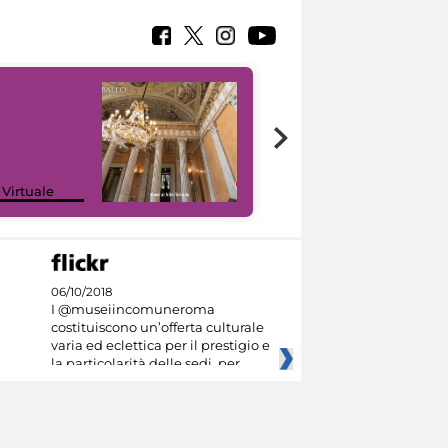
 Virtuale
I like MiC
06/10/2018
I @museiincomuneroma
costituiscono un’offerta culturale
varia ed eclettica per il prestigio e
la particolarità delle sedi, per