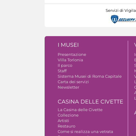
Servizi di Vigil
I MUSEI
Presentazione
Villa Torlonia
Il parco
S
Staff
Sistema Musei di Roma Capitale
V
Carta dei servizi
Newsletter
A
CASINA DELLE CIVETTE
La Casina delle Civette
Collezione
Artisti
Restauro
Come si realizza una vetrata