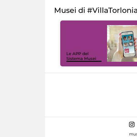
Musei di #VillaTorloni
Le APP del
Sistema Musei
mus