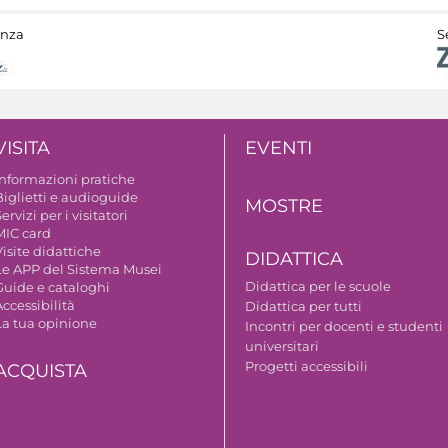
anza
S
VISITA
EVENTI
Informazioni pratiche
Biglietti e audioguide
MOSTRE
ervizi per i visitatori
MIC card
isite didattiche
DIDATTICA
Le APP del Sistema Musei
Didattica per le scuole
Guide e cataloghi
ccessibilità
Didattica per tutti
La tua opinione
Incontri per docenti e studenti
universitari
Progetti accessibili
ACQUISTA