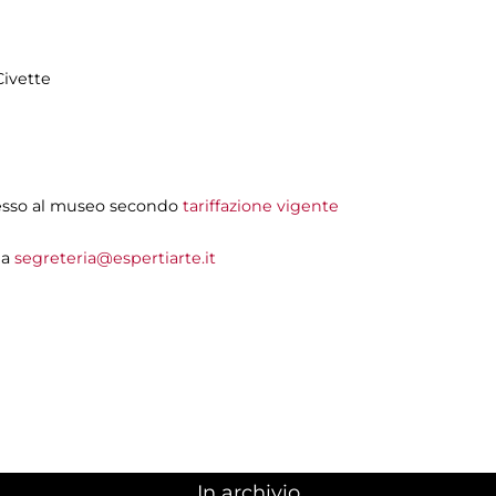
Civette
ngesso al museo secondo
tariffazione vigente
 a
segreteria@espertiarte.it
In archivio