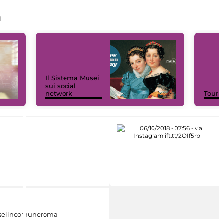
a
Il Sistema Musei
sui social
network
Tour
eiincomuneroma