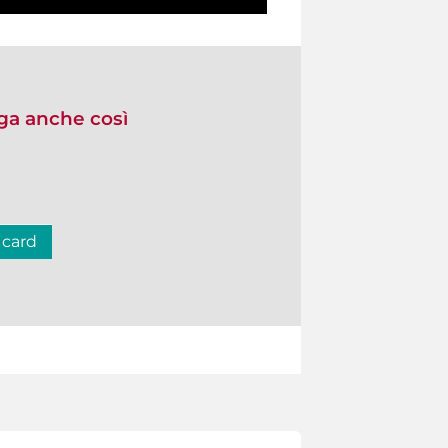
lga anche così
 card