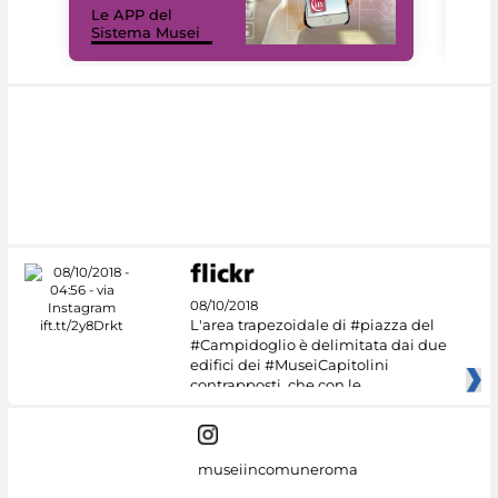
Le APP del
Mus
Sistema Musei
net
08/10/2018
L'area trapezoidale di #piazza del
#Campidoglio è delimitata dai due
edifici dei #MuseiCapitolini
contrapposti, che con le
museiincomuneroma