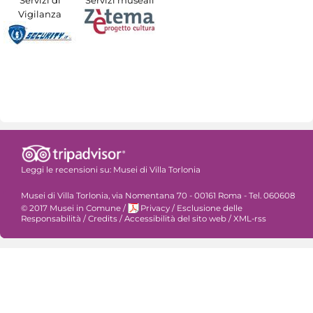
Vigilanza
Leggi le recensioni su:
Musei di Villa Torlonia
Musei di Villa Torlonia, via Nomentana 70 - 00161 Roma - Tel. 060608
© 2017 Musei in Comune
/
Privacy
/
Esclusione delle
Responsabilità
/
Credits
/
Accessibilità del sito web
/
XML-rss