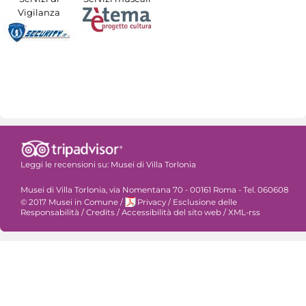
Vigilanza
Leggi le recensioni su:
Musei di Villa Torlonia
Musei di Villa Torlonia, via Nomentana 70 - 00161 Roma - Tel. 060608
© 2017 Musei in Comune
/
Privacy
/
Esclusione delle
Responsabilità
/
Credits
/
Accessibilità del sito web
/
XML-rss