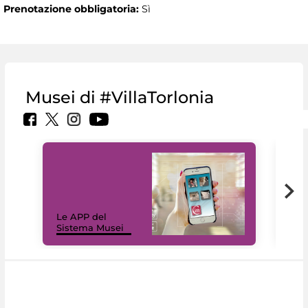
Prenotazione obbligatoria:
Sì
Musei di #VillaTorlonia
Il 
Le APP del
Mus
Sistema Musei
net