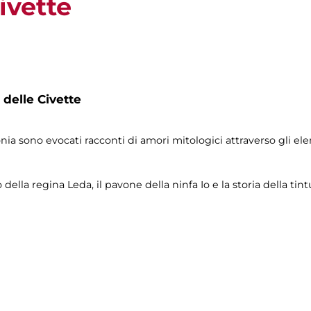
ivette
 delle Civette
lonia sono evocati racconti di amori mitologici attraverso gli e
o della regina Leda, il pavone della ninfa Io e la storia della ti