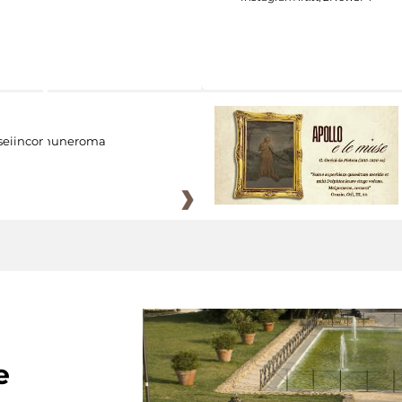
eiincomuneroma
e