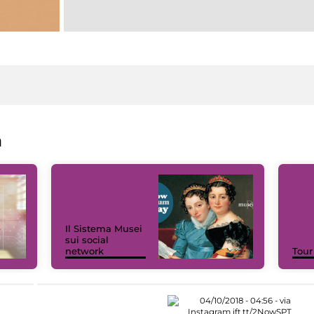
a
Il Sistema Musei
sui social
network
Tour