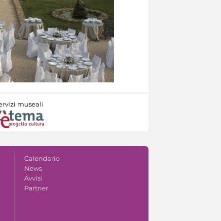
ervizi museali
Calendario
News
Avvisi
Partner