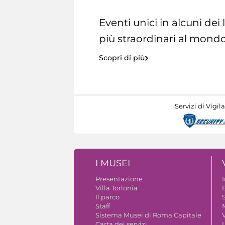
Eventi unici in alcuni dei
più straordinari al mondo
Scopri di più
Servizi di Vigil
I MUSEI
Presentazione
Villa Torlonia
Il parco
S
Staff
Sistema Musei di Roma Capitale
V
Carta dei servizi