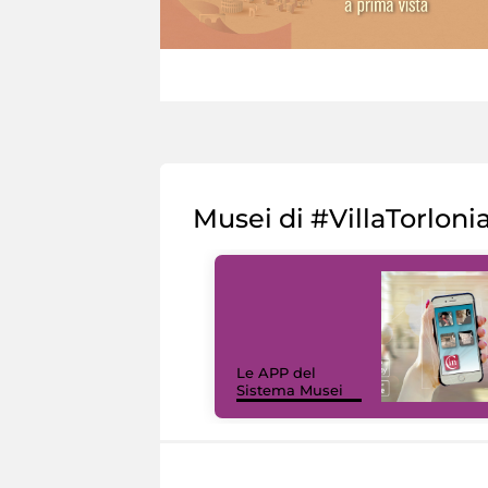
Musei di #VillaTorloni
Le APP del
Sistema Musei