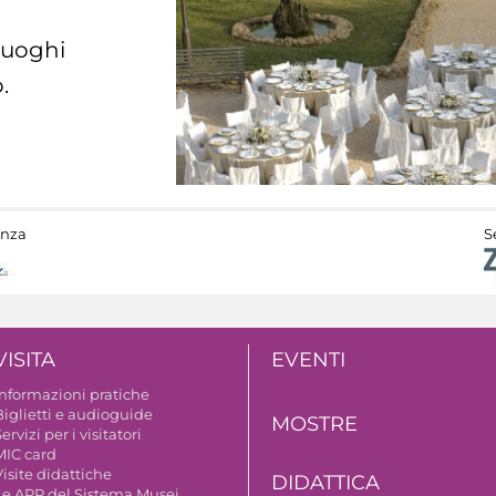
 luoghi
.
anza
S
VISITA
EVENTI
Informazioni pratiche
Biglietti e audioguide
MOSTRE
ervizi per i visitatori
MIC card
isite didattiche
DIDATTICA
Le APP del Sistema Musei