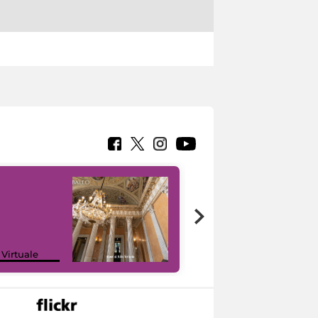
 Virtuale
I like MiC