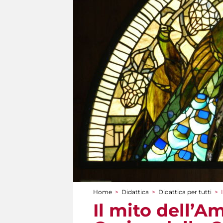
Home
>
Didattica
>
Didattica per tutti
>
Tu sei qui
Il mito dell’A