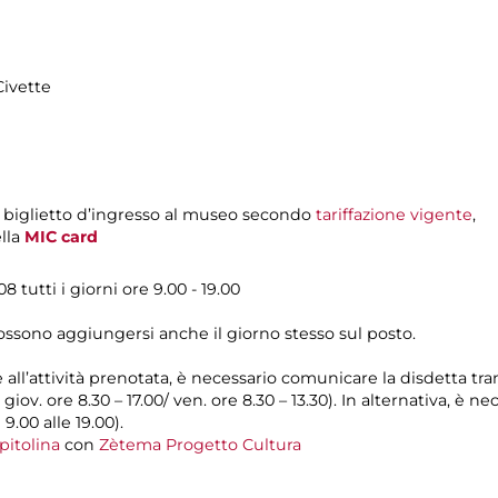
Civette
l biglietto d’ingresso al museo secondo
tariffazione vigente
,
ella
MIC card
 tutti i giorni ore 9.00 - 19.00
possono aggiungersi anche il giorno stesso sul posto.
e all’attività prenotata, è necessario comunicare la disdetta tr
l giov. ore 8.30 – 17.00/ ven. ore 8.30 – 13.30). In alternativa, è
 9.00 alle 19.00).
pitolina
con
Zètema Progetto Cultura