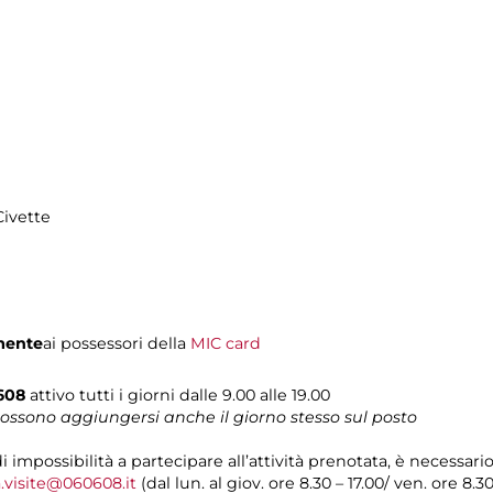
Civette
mente
ai possessori della
MIC card
0608
attivo tutti i giorni dalle 9.00 alle 19.00
 possono aggiungersi anche il giorno stesso sul posto
di impossibilità a partecipare all’attività prenotata, è necessar
.visite@060608.it
(dal lun. al giov. ore 8.30 – 17.00/ ven. ore 8.3