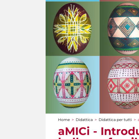
Home
>
Didattica
>
Didattica per tutti
>
Tu sei qui
aMICi - Introd