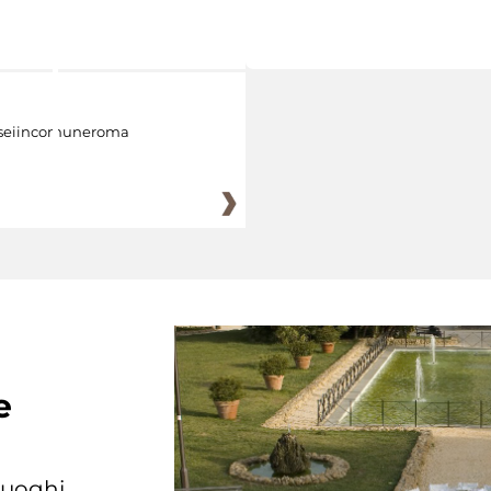
eiincomuneroma
e
 luoghi