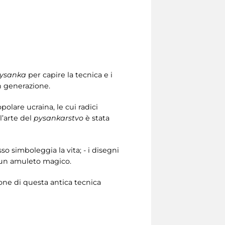
ysanka
per capire la tecnica e i
in generazione.
polare ucraina, le cui radici
l’arte del
pysankarstvo
è stata
esso simboleggia la vita; - i disegni
n un amuleto magico.
ione di questa antica tecnica