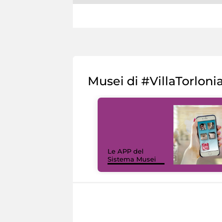
Musei di #VillaTorloni
Le APP del
Sistema Musei