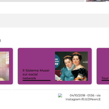
a
Il Sistema Musei
sui social
network
Tour