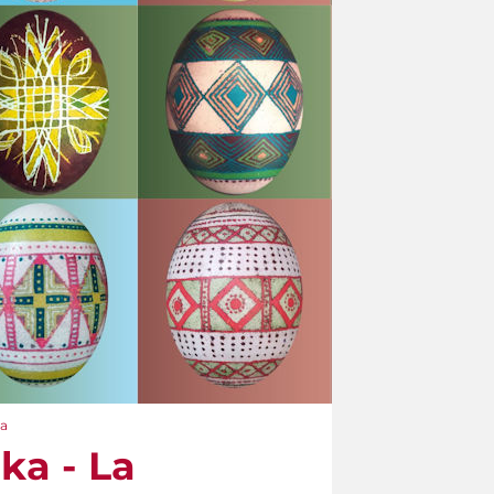
na
ka - La