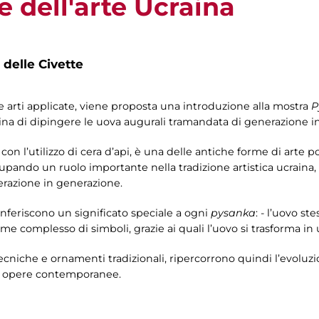
e dell'arte Ucraina
 delle Civette
le arti applicate, viene proposta una introduzione alla mostra
P
craina di dipingere le uova augurali tramandata di generazione 
on l’utilizzo di cera d’api, è una delle antiche forme di arte po
cupando un ruolo importante nella tradizione artistica ucraina, 
razione in generazione.
onferiscono un significato speciale a ogni
pysanka
: - l’uovo st
me complesso di simboli, grazie ai quali l’uovo si trasforma i
ecniche e ornamenti tradizionali, ripercorrono quindi l’evoluz
alle opere contemporanee.