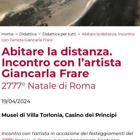
Home
>
Didattica
>
Didattica per tutti
>
Abitare la distanza. Incontro
Tu sei qui
con l’artista Giancarla Frare
Abitare la distanza.
Incontro con l’artista
Giancarla Frare
2777° Natale di Roma
19/04/2024
Musei di Villa Torlonia,
Casino dei Principi
Incontro con l'artista in occasione dei festeggiamenti del