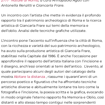
2777° Natale di Roma
, a cura Annapaola Agati con
Antonella Renzitti e Giancarla Frare.
Un incontro con l’artista che mette in evidenza il profondo
rapporto tra il patrimonio archeologico di Roma e la ricerca
artistica di Giancarla Frare sui temi della memoria e
dell’oblio. Analisi delle tecniche grafiche utilizzate.
L’incontro pone l’accento sull’influenza che la città di Roma,
con la ricchezza e varietà del suo patrimonio archeologico,
ha avuto sulla produzione artistica di Giancarla Frare,
stabilitasi nella Capitale dal 1986. È anche l’occasione per
approfondire il rapporto dell’artista italiana con l’incisione e
il disegno, anch’essi orientati ai temi dell’antico. L’evento, al
quale partecipano alcuni degli autori del catalogo della
mostra
Abitare la distanza
, riassume i quarant’anni di un
percorso poetico e figurativo che ha affrontato tecniche
artistiche diverse e abitualmente lontane tra loro come la
fotografia e l’incisione, la poesia scritta e la grafica, evocando
in modo originale l’eterno rapporto fra Memoria e Oblio, così
distanti e allo stesso tempo contigui nelle sorprendenti