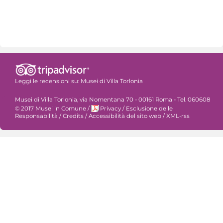
Leggi le recensioni su:
Musei di Villa Torlonia
Musei di Villa Torlonia, via Nomentana 70 - 00161 Roma - Tel. 060608
© 2017 Musei in Comune
/
Privacy
/
Esclusione delle
Responsabilità
/
Credits
/
Accessibilità del sito web
/
XML-rss