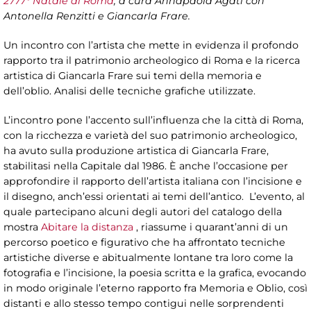
2777° Natale di Roma
, a cura Annapaola Agati con
Antonella Renzitti e Giancarla Frare.
Un incontro con l’artista che mette in evidenza il profondo
rapporto tra il patrimonio archeologico di Roma e la ricerca
artistica di Giancarla Frare sui temi della memoria e
dell’oblio. Analisi delle tecniche grafiche utilizzate.
L’incontro pone l’accento sull’influenza che la città di Roma,
con la ricchezza e varietà del suo patrimonio archeologico,
ha avuto sulla produzione artistica di Giancarla Frare,
stabilitasi nella Capitale dal 1986. È anche l’occasione per
approfondire il rapporto dell’artista italiana con l’incisione e
il disegno, anch’essi orientati ai temi dell’antico. L’evento, al
quale partecipano alcuni degli autori del catalogo della
mostra
Abitare la distanza
, riassume i quarant’anni di un
percorso poetico e figurativo che ha affrontato tecniche
artistiche diverse e abitualmente lontane tra loro come la
fotografia e l’incisione, la poesia scritta e la grafica, evocando
in modo originale l’eterno rapporto fra Memoria e Oblio, così
distanti e allo stesso tempo contigui nelle sorprendenti