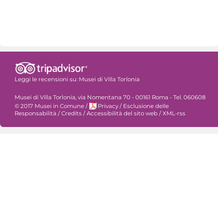
Leggi le recensioni su:
Musei di Villa Torlonia
Musei di Villa Torlonia, via Nomentana 70 - 00161 Roma - Tel. 060608
© 2017 Musei in Comune
/
Privacy
/
Esclusione delle
Responsabilità
/
Credits
/
Accessibilità del sito web
/
XML-rss