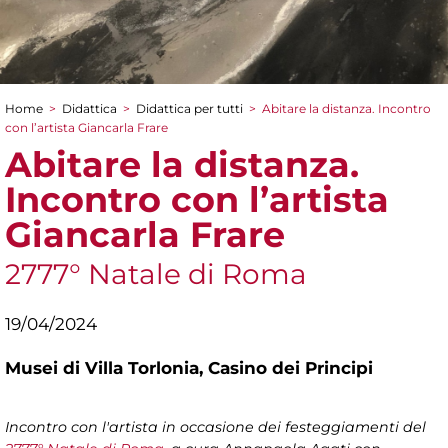
Home
>
Didattica
>
Didattica per tutti
>
Abitare la distanza. Incontro
Tu sei qui
con l’artista Giancarla Frare
Abitare la distanza.
Incontro con l’artista
Giancarla Frare
2777° Natale di Roma
19/04/2024
Musei di Villa Torlonia,
Casino dei Principi
Incontro con l'artista in occasione dei festeggiamenti del