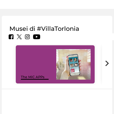
Musei di #VillaTorlonia
MiC
The MiC APPs
net