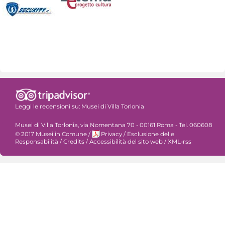
Leggi le recensioni su:
Musei di Villa Torlonia
Musei di Villa Torlonia, via Nomentana 70 - 00161 Roma - Tel. 060608
© 2017 Musei in Comune
/
Privacy
/
Esclusione delle
Responsabilità
/
Credits
/
Accessibilità del sito web
/
XML-rss