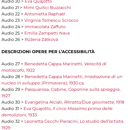
Audio 20 >
Eva Quajotto
Audio 21 >
Mimì Quilici Buzzacchi
Audio 22 >
Antonietta Raphaël
Audio 23 >
Virginia Tomescu Scrocco
Audio 24 >
Immacolata Zaffuto
Audio 25 >
Emilia Zampetti Nava
Audio 26 >
Růžena Zátková
DESCRIZIONI OPERE PER
L’ACCESSIBILITÀ
Audio 27 >
Benedetta Cappa Marinetti,
Velocità di
motoscafo
, 1922
Audio 28 >
Benedetta Cappa Marinetti,
Irradiazione di un
nucleo in sviluppo (Primavera)
, 1930.ca
.
Audio 29 >
Pasquarosa,
Cabine, Capanne sulla spiaggia
,
1927
Audio 30 >
Evangelina Alciati,
Ritratto/Due giovinette
, 1918
Audio 31 >
Eva Quajotto,
Il circo Massimo prima delle
demolizioni,
1933
Audio 32 >
Leonetta Cecchi Pieracini,
Lo studio dell’artista
,
1929