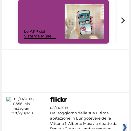
Il 
Le APP del
Mus
Sistema Musei
net
05/10/2018
Dal soggiorno della sua ultima
abitazione in Lungotevere della
Vittoria 1, Alberto Moravia ritratto da
Renato Guttuso sembra scrutare