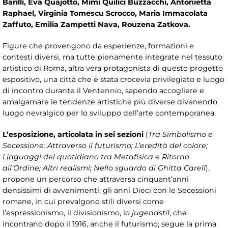
Barilli, Eva Quajotto, Mimì Quilici Buzzacchi, Antonietta
Raphael, Virginia Tomescu Scrocco, Maria Immacolata
Zaffuto, Emilia Zampetti Nava, Rouzena Zatkova.
Figure che provengono da esperienze, formazioni e
contesti diversi, ma tutte pienamente integrate nel tessuto
artistico di Roma, altra vera protagonista di questo progetto
espositivo, una città che è stata crocevia privilegiato e luogo
di incontro durante il Ventennio, sapendo accogliere e
amalgamare le tendenze artistiche più diverse divenendo
luogo nevralgico per lo sviluppo dell’arte contemporanea.
L’esposizione, articolata in sei sezioni
(
Tra Simbolismo e
Secessione; Attraverso il futurismo; L’eredità del colore;
Linguaggi del quotidiano tra Metafisica e Ritorno
all’Ordine; Altri realismi; Nello sguardo di Ghitta Carell
),
propone un percorso che attraversa cinquant’anni
densissimi di avvenimenti: gli anni Dieci con le Secessioni
romane, in cui prevalgono stili diversi come
l’espressionismo, il divisionismo, lo
jugendstil
, che
incontrano dopo il 1916, anche il futurismo; segue la prima