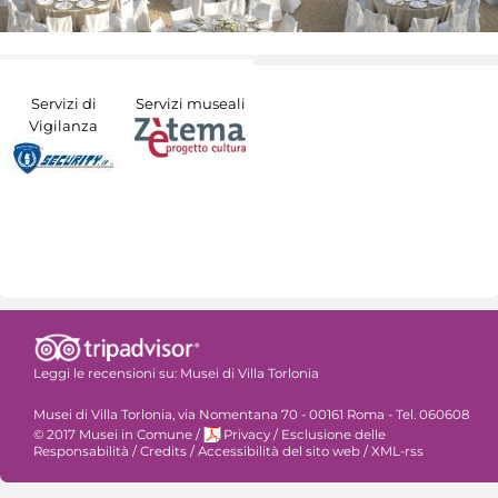
Servizi di
Servizi museali
Vigilanza
Leggi le recensioni su:
Musei di Villa Torlonia
Musei di Villa Torlonia, via Nomentana 70 - 00161 Roma - Tel. 060608
© 2017 Musei in Comune
/
Privacy
/
Esclusione delle
Responsabilità
/
Credits
/
Accessibilità del sito web
/
XML-rss