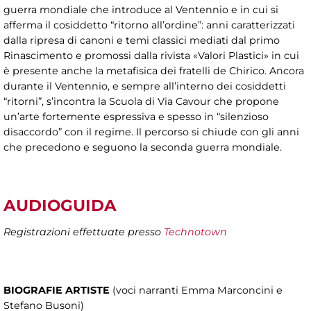
guerra mondiale che introduce al Ventennio e in cui si
afferma il cosiddetto “ritorno all’ordine”: anni caratterizzati
dalla ripresa di canoni e temi classici mediati dal primo
Rinascimento e promossi dalla rivista «Valori Plastici» in cui
è presente anche la metafisica dei fratelli de Chirico. Ancora
durante il Ventennio, e sempre all’interno dei cosiddetti
“ritorni”, s’incontra la Scuola di Via Cavour che propone
un’arte fortemente espressiva e spesso in “silenzioso
disaccordo” con il regime. Il percorso si chiude con gli anni
che precedono e seguono la seconda guerra mondiale.
AUDIOGUIDA
Registrazioni effettuate presso
Technotown
BIOGRAFIE ARTISTE
(voci narranti Emma Marconcini e
Stefano Busoni)