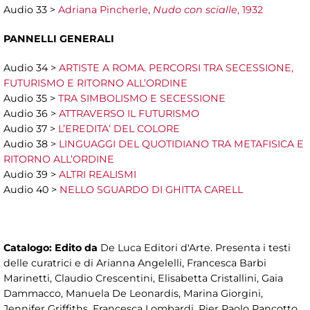
Audio 33 >
Adriana Pincherle,
Nudo con scialle
, 1932
PANNELLI GENERALI
Audio 34 >
ARTISTE A ROMA. PERCORSI TRA SECESSIONE,
FUTURISMO E RITORNO ALL’ORDINE
Audio 35 >
TRA SIMBOLISMO E SECESSIONE
Audio 36 >
ATTRAVERSO IL FUTURISMO
Audio 37 >
L’EREDITA’ DEL COLORE
Audio 38 >
LINGUAGGI DEL QUOTIDIANO TRA METAFISICA E
RITORNO ALL’ORDINE
Audio 39 >
ALTRI REALISMI
Audio 40 >
NELLO SGUARDO DI GHITTA CARELL
Catalogo:
Edito da
De Luca Editori d'Arte. Presenta i testi
delle curatrici e di Arianna Angelelli, Francesca Barbi
Marinetti, Claudio Crescentini, Elisabetta Cristallini, Gaia
Dammacco, Manuela De Leonardis, Marina Giorgini,
Jennifer Griffiths, Francesca Lombardi, Pier Paolo Pancotto,