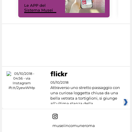
Il 
Le APP del
Mus
Sistema Musei
net
05/10/2018
Attraverso uno stretto passaggio con
una curiosa loggetta chiusa da una
bella vetrata a tortiglioni, si giunge
all'ultima stanza della
museiincomuneroma