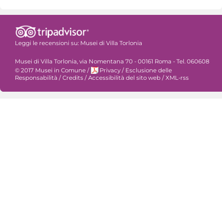
Leggi le recensioni su:
Musei di Villa Torlonia
Musei di Villa Torlonia, via Nomentana 70 - 00161 Roma - Tel. 060608
© 2017 Musei in Comune
/
Privacy
/
Esclusione delle
Responsabilità
/
Credits
/
Accessibilità del sito web
/
XML-rss