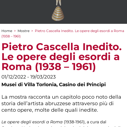
Home
>
Mostre
>
Pietro Cascella Inedito. Le opere degli esordi a Roma
Tu sei qui
(1938 – 1961)
Pietro Cascella Inedito.
Le opere degli esordi a
Roma (1938 – 1961)
01/12/2022 - 19/03/2023
Musei di Villa Torlonia,
Casino dei Principi
La mostra racconta un capitolo poco noto della
storia dell’artista abruzzese attraverso più di
cento opere, molte delle quali inedite.
Le opere degli esordi a Roma
(1938-1961), a cura dal