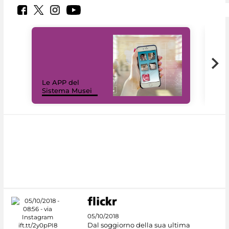
Il 
Le APP del
Mus
Sistema Musei
net
05/10/2018
Dal soggiorno della sua ultima