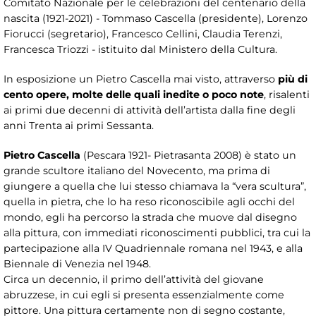
Comitato Nazionale per le celebrazioni del centenario della
nascita (1921-2021) - Tommaso Cascella (presidente), Lorenzo
Fiorucci (segretario), Francesco Cellini, Claudia Terenzi,
Francesca Triozzi - istituito dal Ministero della Cultura.
In esposizione un Pietro Cascella mai visto, attraverso
più di
cento opere, molte delle quali inedite o poco note
, risalenti
ai primi due decenni di attività dell’artista dalla fine degli
anni Trenta ai primi Sessanta.
Pietro Cascella
(Pescara 1921- Pietrasanta 2008) è stato un
grande scultore italiano del Novecento, ma prima di
giungere a quella che lui stesso chiamava la “vera scultura”,
quella in pietra, che lo ha reso riconoscibile agli occhi del
mondo, egli ha percorso la strada che muove dal disegno
alla pittura, con immediati riconoscimenti pubblici, tra cui la
partecipazione alla IV Quadriennale romana nel 1943, e alla
Biennale di Venezia nel 1948.
Circa un decennio, il primo dell’attività del giovane
abruzzese, in cui egli si presenta essenzialmente come
pittore. Una pittura certamente non di segno costante,