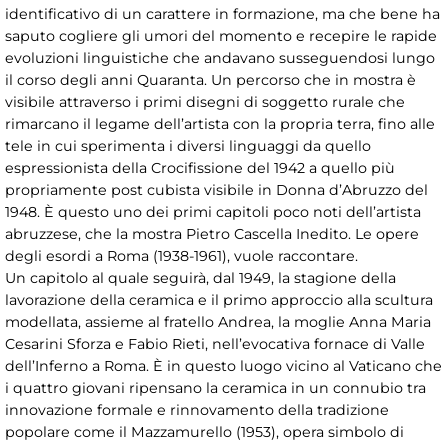
identificativo di un carattere in formazione, ma che bene ha
saputo cogliere gli umori del momento e recepire le rapide
evoluzioni linguistiche che andavano susseguendosi lungo
il corso degli anni Quaranta. Un percorso che in mostra è
visibile attraverso i primi disegni di soggetto rurale che
rimarcano il legame dell’artista con la propria terra, fino alle
tele in cui sperimenta i diversi linguaggi da quello
espressionista della Crocifissione del 1942 a quello più
propriamente post cubista visibile in Donna d’Abruzzo del
1948. È questo uno dei primi capitoli poco noti dell’artista
abruzzese, che la mostra Pietro Cascella Inedito. Le opere
degli esordi a Roma (1938-1961), vuole raccontare.
Un capitolo al quale seguirà, dal 1949, la stagione della
lavorazione della ceramica e il primo approccio alla scultura
modellata, assieme al fratello Andrea, la moglie Anna Maria
Cesarini Sforza e Fabio Rieti, nell’evocativa fornace di Valle
dell’Inferno a Roma. È in questo luogo vicino al Vaticano che
i quattro giovani ripensano la ceramica in un connubio tra
innovazione formale e rinnovamento della tradizione
popolare come il Mazzamurello (1953), opera simbolo di