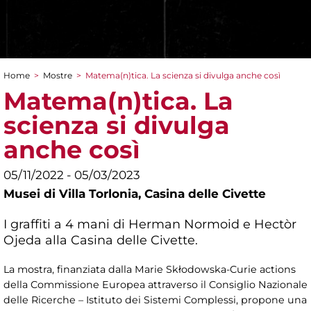
Home
>
Mostre
>
Matema(n)tica. La scienza si divulga anche così
Tu sei qui
Matema(n)tica. La
scienza si divulga
anche così
05/11/2022 - 05/03/2023
Musei di Villa Torlonia,
Casina delle Civette
I graffiti a 4 mani di Herman Normoid e Hectòr
Ojeda alla Casina delle Civette.
La mostra, finanziata dalla Marie Skłodowska-Curie actions
della Commissione Europea attraverso il Consiglio Nazionale
delle Ricerche – Istituto dei Sistemi Complessi, propone una