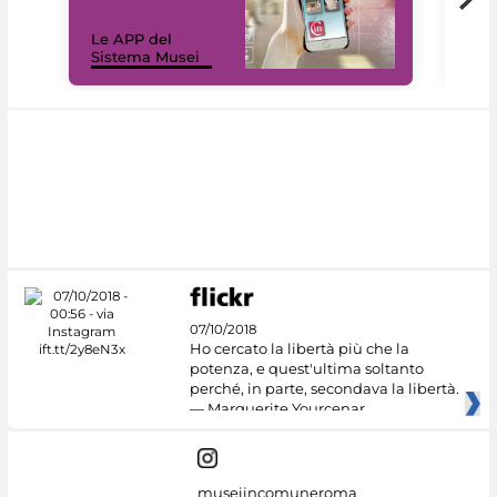
Il 
Le APP del
Mus
Sistema Musei
net
07/10/2018
Ho cercato la libertà più che la
potenza, e quest'ultima soltanto
perché, in parte, secondava la libertà.
— Marguerite Yourcenar
museiincomuneroma