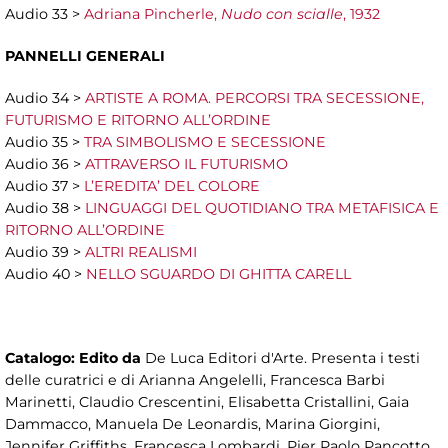
Audio 33 >
Adriana Pincherle,
Nudo con scialle
, 1932
PANNELLI GENERALI
Audio 34 >
ARTISTE A ROMA. PERCORSI TRA SECESSIONE,
FUTURISMO E RITORNO ALL’ORDINE
Audio 35 >
TRA SIMBOLISMO E SECESSIONE
Audio 36 >
ATTRAVERSO IL FUTURISMO
Audio 37 >
L’EREDITA’ DEL COLORE
Audio 38 >
LINGUAGGI DEL QUOTIDIANO TRA METAFISICA E
RITORNO ALL’ORDINE
Audio 39 >
ALTRI REALISMI
Audio 40 >
NELLO SGUARDO DI GHITTA CARELL
Catalogo:
Edito da
De Luca Editori d'Arte. Presenta i testi
delle curatrici e di Arianna Angelelli, Francesca Barbi
Marinetti, Claudio Crescentini, Elisabetta Cristallini, Gaia
Dammacco, Manuela De Leonardis, Marina Giorgini,
Jennifer Griffiths, Francesca Lombardi, Pier Paolo Pancotto,