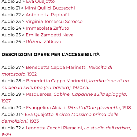
Audio 20 >
Eva Quajotto
Audio 21 >
Mimì Quilici Buzzacchi
Audio 22 >
Antonietta Raphaël
Audio 23 >
Virginia Tomescu Scrocco
Audio 24 >
Immacolata Zaffuto
Audio 25 >
Emilia Zampetti Nava
Audio 26 >
Růžena Zátková
DESCRIZIONI OPERE PER
L’ACCESSIBILITÀ
Audio 27 >
Benedetta Cappa Marinetti,
Velocità di
motoscafo
, 1922
Audio 28 >
Benedetta Cappa Marinetti,
Irradiazione di un
nucleo in sviluppo (Primavera)
, 1930.ca
.
Audio 29 >
Pasquarosa,
Cabine, Capanne sulla spiaggia
,
1927
Audio 30 >
Evangelina Alciati,
Ritratto/Due giovinette
, 1918
Audio 31 >
Eva Quajotto,
Il circo Massimo prima delle
demolizioni,
1933
Audio 32 >
Leonetta Cecchi Pieracini,
Lo studio dell’artista
,
1929