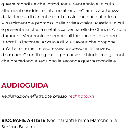
guerra mondiale che introduce al Ventennio e in cui si
afferma il cosiddetto “ritorno all’ordine”: anni caratterizzati
dalla ripresa di canoni e temi classici mediati dal primo
Rinascimento e promossi dalla rivista «Valori Plastici» in cui
è presente anche la metafisica dei fratelli de Chirico. Ancora
durante il Ventennio, e sempre all’interno dei cosiddetti
“ritorni”, s’incontra la Scuola di Via Cavour che propone
un’arte fortemente espressiva e spesso in “silenzioso
disaccordo” con il regime. Il percorso si chiude con gli anni
che precedono e seguono la seconda guerra mondiale.
AUDIOGUIDA
Registrazioni effettuate presso
Technotown
BIOGRAFIE ARTISTE
(voci narranti Emma Marconcini e
Stefano Busoni)