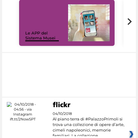
Il 
Le APP del
Mus
Sistema Musei
net
04/10/2018
Al piano terra di #PalazzoPrimoli si
trova una collezione di opere d’arte,
cimeli napoleonici, memorie
familiari. La collezione