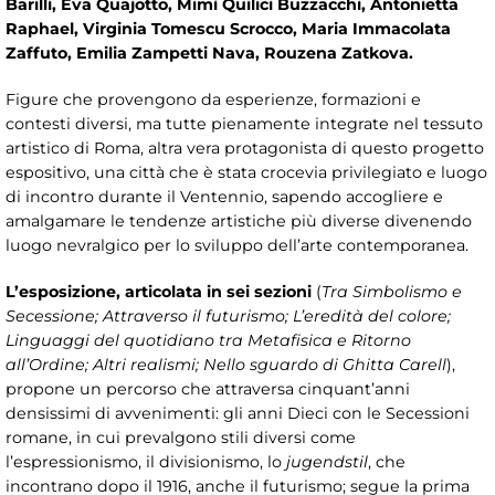
Barilli, Eva Quajotto, Mimì Quilici Buzzacchi, Antonietta
Raphael, Virginia Tomescu Scrocco, Maria Immacolata
Zaffuto, Emilia Zampetti Nava, Rouzena Zatkova.
Figure che provengono da esperienze, formazioni e
contesti diversi, ma tutte pienamente integrate nel tessuto
artistico di Roma, altra vera protagonista di questo progetto
espositivo, una città che è stata crocevia privilegiato e luogo
di incontro durante il Ventennio, sapendo accogliere e
amalgamare le tendenze artistiche più diverse divenendo
luogo nevralgico per lo sviluppo dell’arte contemporanea.
L’esposizione, articolata in sei sezioni
(
Tra Simbolismo e
Secessione; Attraverso il futurismo; L’eredità del colore;
Linguaggi del quotidiano tra Metafisica e Ritorno
all’Ordine; Altri realismi; Nello sguardo di Ghitta Carell
),
propone un percorso che attraversa cinquant’anni
densissimi di avvenimenti: gli anni Dieci con le Secessioni
romane, in cui prevalgono stili diversi come
l’espressionismo, il divisionismo, lo
jugendstil
, che
incontrano dopo il 1916, anche il futurismo; segue la prima