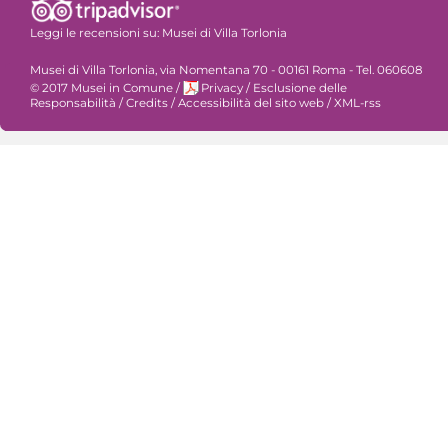
Leggi le recensioni su:
Musei di Villa Torlonia
Musei di Villa Torlonia, via Nomentana 70 - 00161 Roma - Tel. 060608
© 2017 Musei in Comune
/
Privacy
/
Esclusione delle
Responsabilità
/
Credits
/
Accessibilità del sito web
/
XML-rss